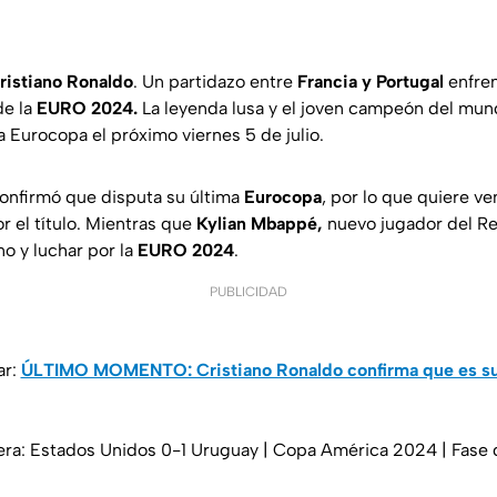
ristiano Ronaldo
. Un partidazo entre
Francia y Portugal
enfren
de la
EURO 2024.
La leyenda lusa y el joven campeón del mun
la Eurocopa el próximo viernes 5 de julio.
onfirmó que disputa su última
Eurocopa
, por lo que quiere v
or el título. Mientras que
Kylian Mbappé,
nuevo jugador del Re
o y luchar por la
EURO 2024
.
PUBLICIDAD
ar:
ÚLTIMO MOMENTO: Cristiano Ronaldo confirma que es su
era: Estados Unidos 0-1 Uruguay | Copa América 2024 | Fase