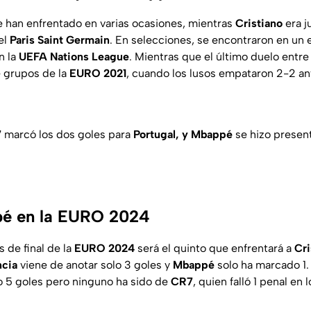
 han enfrentado en varias ocasiones, mientras
Cristiano
era j
el
Paris Saint Germain
. En selecciones, se encontraron en un
n la
UEFA Nations League
. Mientras que el último duelo entr
e grupos de la
EURO 2021
, cuando los lusos empataron 2-2 ant
7
marcó los dos goles para
Portugal, y Mbappé
se hizo presen
é en la EURO 2024
s de final de la
EURO 2024
será el quinto que enfrentará a
Cri
ncia
viene de anotar solo 3 goles y
Mbappé
solo ha marcado 1.
 5 goles pero ninguno ha sido de
CR7
, quien falló 1 penal en 