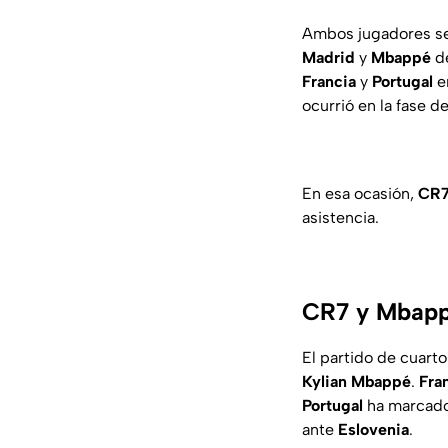
Ambos jugadores se
Madrid
y
Mbappé
d
Francia
y
Portugal
e
ocurrió en la fase d
En esa ocasión,
CR
asistencia.
CR7 y Mbapp
El partido de cuarto
Kylian Mbappé
.
Fra
Portugal
ha marcado
ante
Eslovenia
.