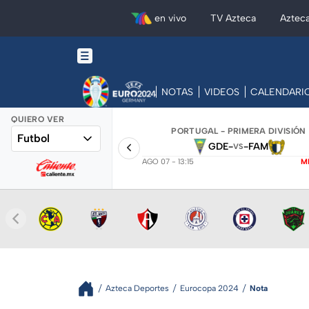
en vivo
TV Azteca
Aztec
NOTAS
VIDEOS
CALENDARI
QUIERO VER
PORTUGAL - PRIMERA DIVISIÓN
Futbol
GDE
-
-
FAM
VS
AGO 07 - 13:15
M
Azteca Deportes
Eurocopa 2024
Nota