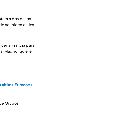
tará a dos de los
do se miden en los
encer a
Francia
para
al Madrid, quiere
 última Eurocopa
 de Grupos