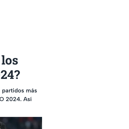
 los
024?
s partidos más
RO 2024. Así