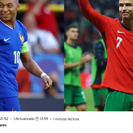
21:52
| Actualizado 🕑 13:59
1 minuto lectura
quez