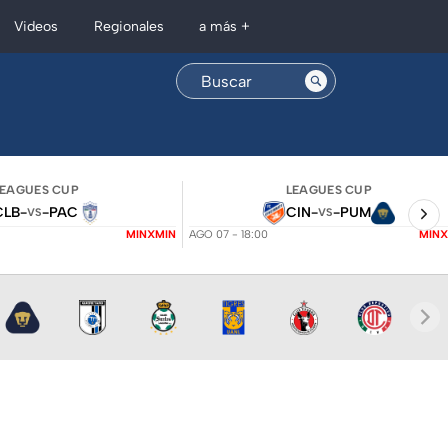
Regionales
Videos
a más +
LEAGUES CUP
LEAGUES CUP
CLB
-
-
PAC
CIN
-
-
PUM
VS
VS
MINXMIN
AGO 07 - 18:00
MINX