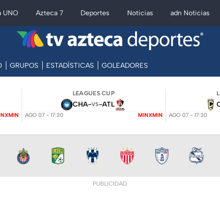
a UNO
Azteca 7
Deportes
Noticias
adn Noticias
O
GRUPOS
ESTADÍSTICAS
GOLEADORES
LEAGUES CUP
CHA
-
-
ATL
VS
INXMIN
AGO 07 - 17:30
MINXMIN
AGO 07 - 17:30
PUBLICIDAD