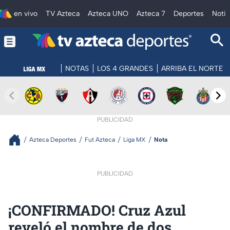
en vivo
TV Azteca
Azteca UNO
Azteca 7
Deportes
Notic
NOTAS
LOS 4 GRANDES
ARRIBA EL NORTE
PUBLICIDAD
Azteca Deportes
Fut Azteca
Liga MX
Nota
PUBLICIDAD
¡CONFIRMADO! Cruz Azul
reveló el nombre de dos