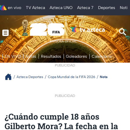
en vivo
TV Azteca
Azteca UNO
Azteca 7
Deportes
Notic
EN VIVO
Notas
Resultados
Goleadores
Calendario
PUBLICIDAD
Azteca Deportes
Copa Mundial de la FIFA 2026
Nota
PUBLICIDAD
¿Cuándo cumple 18 años
Gilberto Mora? La fecha en la