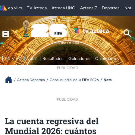
en vivo
TV Azteca
Azteca UNO
Azteca 7
Deportes
Notic
EN VIVO
Notas
Resultados
Goleadores
Calendario
PUBLICIDAD
Azteca Deportes
Copa Mundial de la FIFA 2026
Nota
PUBLICIDAD
La cuenta regresiva del
Mundial 2026: cuántos