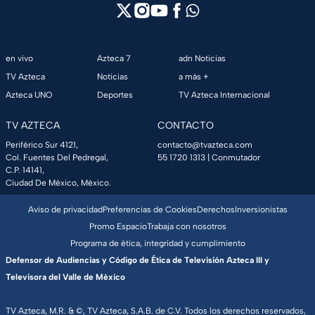
en vivo
Azteca 7
adn Noticias
TV Azteca
Noticias
a más +
Azteca UNO
Deportes
TV Azteca Internacional
TV AZTECA
CONTACTO
Periférico Sur 4121,
contacto@tvazteca.com
Col. Fuentes Del Pedregal,
55 1720 1313
| Conmutador
C.P. 14141,
Ciudad De México, México.
Aviso de privacidad
Preferencias de Cookies
Derechos
Inversionistas
Promo Espacio
Trabaja con nosotros
Programa de ética, integridad y cumplimiento
Defensor de Audiencias y Código de Ética de Televisión Azteca III y
Televisora del Valle de México
TV Azteca, M.R. & ©, TV Azteca, S.A.B. de C.V. Todos los derechos reservados,