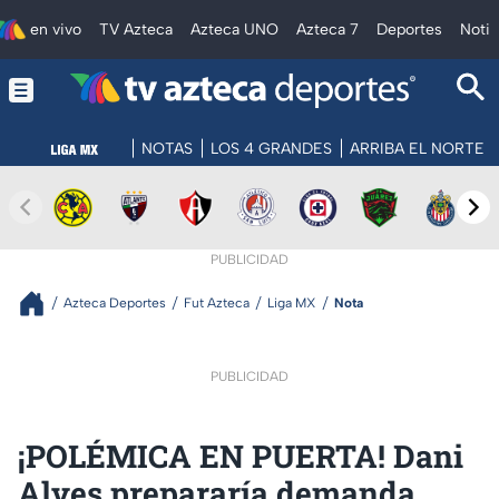
en vivo
TV Azteca
Azteca UNO
Azteca 7
Deportes
Notic
NOTAS
LOS 4 GRANDES
ARRIBA EL NORTE
PUBLICIDAD
Azteca Deportes
Fut Azteca
Liga MX
Nota
PUBLICIDAD
¡POLÉMICA EN PUERTA! Dani
Alves prepararía demanda