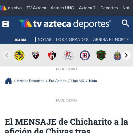
en vivo
TV Azteca
Azteca UNO
Azteca 7
Deportes
Notic
NOTAS
LOS 4 GRANDES
ARRIBA EL NORTE
PUBLICIDAD
Azteca Deportes
Fut Azteca
Liga MX
Nota
PUBLICIDAD
El MENSAJE de Chicharito a la
afición de Chivas tras