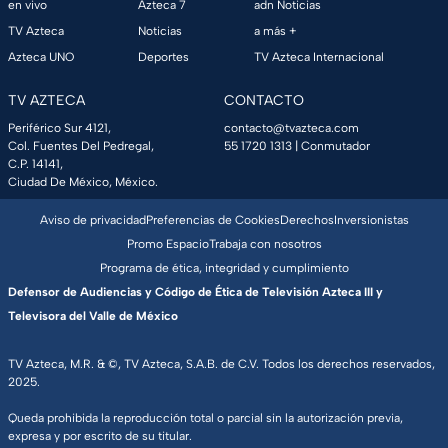
en vivo
Azteca 7
adn Noticias
TV Azteca
Noticias
a más +
Azteca UNO
Deportes
TV Azteca Internacional
TV AZTECA
CONTACTO
Periférico Sur 4121,
contacto@tvazteca.com
Col. Fuentes Del Pedregal,
55 1720 1313
| Conmutador
C.P. 14141,
Ciudad De México, México.
Aviso de privacidad
Preferencias de Cookies
Derechos
Inversionistas
Promo Espacio
Trabaja con nosotros
Programa de ética, integridad y cumplimiento
Defensor de Audiencias y Código de Ética de Televisión Azteca III y
Televisora del Valle de México
TV Azteca, M.R. & ©, TV Azteca, S.A.B. de C.V. Todos los derechos reservados,
2025.
Queda prohibida la reproducción total o parcial sin la autorización previa,
expresa y por escrito de su titular.