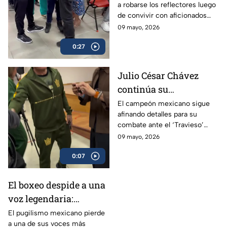
a robarse los reflectores luego
de convivir con aficionados
antes de subir al ring.
09 mayo, 2026
0:27
Julio César Chávez
continúa su
preparación para
El campeón mexicano sigue
afinando detalles para su
enfrentar al ‘Travieso’
combate ante el ‘Travieso’
Arce
Arce
09 mayo, 2026
0:07
El boxeo despide a una
voz legendaria:
Eduardo Lamazón
El pugilismo mexicano pierde
a una de sus voces más