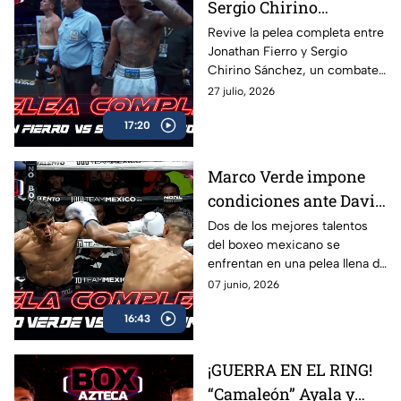
Sergio Chirino
protagonizan una
Revive la pelea completa entre
Jonathan Fierro y Sergio
guerra sobre el ring
Chirino Sánchez, un combate
lleno de intensidad,
27 julio, 2026
intercambio de golpes y
17:20
emociones de principio a fin.
Marco Verde impone
condiciones ante David
Camacho en una
Dos de los mejores talentos
del boxeo mexicano se
intensa batalla de Box
enfrentan en una pelea llena de
Azteca
acción, potencia y grandes
07 junio, 2026
intercambios. Revive el
16:43
combate completo entre
Marco Verde y David Camacho
en una función imperdible de
¡GUERRA EN EL RING!
Box Azteca.
“Camaleón” Ayala y