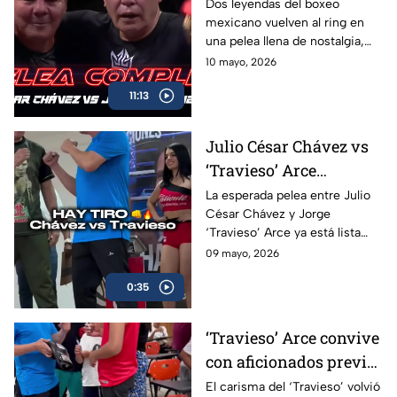
la pelea completa en
Dos leyendas del boxeo
mexicano vuelven al ring en
Box Azteca
una pelea llena de nostalgia,
emoción y grandes momentos
10 mayo, 2026
para los aficionados.
11:13
Julio César Chávez vs
‘Travieso’ Arce
cumplen con la
La esperada pelea entre Julio
César Chávez y Jorge
báscula; habrá pelea en
‘Travieso’ Arce ya está lista
Box Azteca
luego de que ambos superaran
09 mayo, 2026
sin problemas la báscula.
0:35
‘Travieso’ Arce convive
con aficionados previo
a su esperado combate
El carisma del ‘Travieso’ volvió