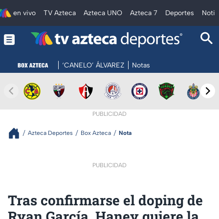
en vivo
TV Azteca
Azteca UNO
Azteca 7
Deportes
Notic
‘CANELO’ ÁLVAREZ
Notas
PUBLICIDAD
Azteca Deportes
Box Azteca
Nota
PUBLICIDAD
Tras confirmarse el doping de
Ryan García, Haney quiere la