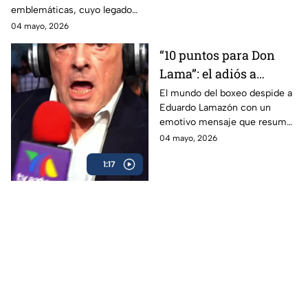
emblemáticas, cuyo legado
marcó a generaciones.
04 mayo, 2026
“10 puntos para Don
Lama”: el adiós a
Eduardo Lamazón
El mundo del boxeo despide a
Eduardo Lamazón con un
emotivo mensaje que resume
su legado imborrable.
04 mayo, 2026
1:17