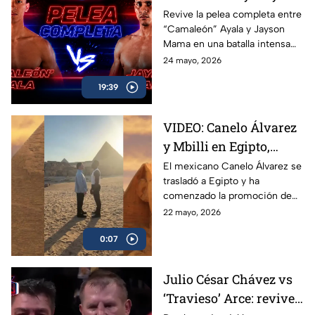
Jayson Mama se
Revive la pelea completa entre
“Camaleón” Ayala y Jayson
dieron con todo
Mama en una batalla intensa
llena de golpes, emoción y
24 mayo, 2026
momentos espectaculares
19:39
arriba del ring.
VIDEO: Canelo Álvarez
y Mbilli en Egipto,
tienen primer cara a
El mexicano Canelo Álvarez se
trasladó a Egipto y ha
cara
comenzado la promoción de
su combate ante el francés
22 mayo, 2026
Christian Mbilli que sucederá
0:07
en el mes de septiembre.
Julio César Chávez vs
‘Travieso’ Arce: revive