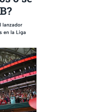
MB?
l lanzador
s en la Liga