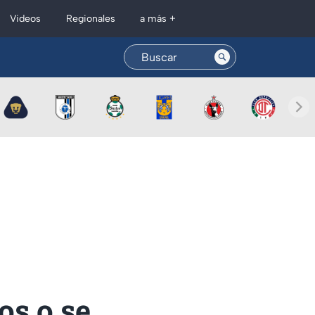
Regionales
Videos
a más +
os o se