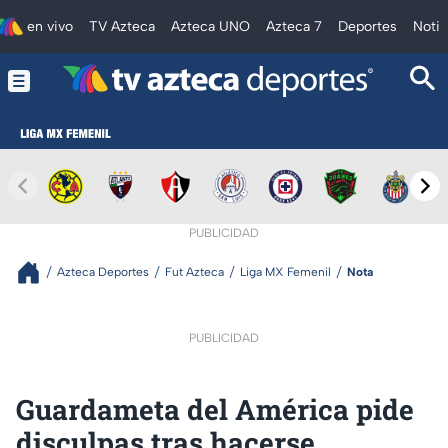
en vivo
TV Azteca
Azteca UNO
Azteca 7
Deportes
Notic
PUBLICIDAD
Azteca Deportes
Fut Azteca
Liga MX Femenil
Nota
PUBLICIDAD
Guardameta del América pide
disculpas tras hacerse