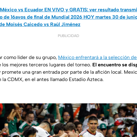
México vs Ecuador EN VIVO y GRATIS: ver resultado transm
o de 16avos de final de Mundial 2026 HOY martes 30 de junio
o de Moisés Caicedo vs Raúl Jiménez
PUBLICIDAD
r como líder de su grupo,
México enfrentará a la selección d
los mejores terceros lugares del torneo.
El encuentro se dis
 promete una gran entrada por parte de la afición local. Mexi
en la CDMX, en el antes llamado Estadio Azteca.