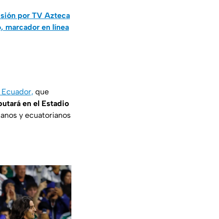
isión por TV Azteca
, marcador en línea
e Ecuador,
que
putará en el Estadio
canos y ecuatorianos