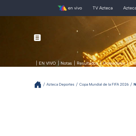
en vivo
TV Azteca
Aztec
EN VIVO
Notas
Resultados
Goleadores
Ca
Azteca Deportes
Copa Mundial de la FIFA 2026
N