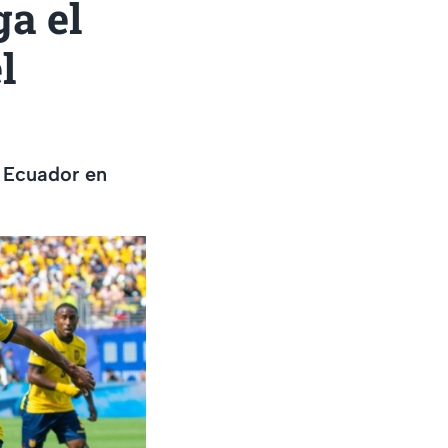
ga el
l
 Ecuador en