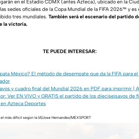
garán en el Estadio CDMX (antes Azteca), ubicado en la Ciu
las sedes oficiales de la Copa Mundial de la FIFA 2026™ y es 
ibido tres mundiales.
También será el escenario del partido d
 la victoria.
TE PUEDE INTERESAR:
pata México? El método de desempate que da la FIFA para el 
ador
6avos y cuadro final del Mundial 2026 en PDF para imprimir
r: Ver EN VIVO y GRATIS el partido de los dieciseisavos de f
y en Azteca Deportes
 el más difícil según la IA|Jose Hernandez/MEXSPORT