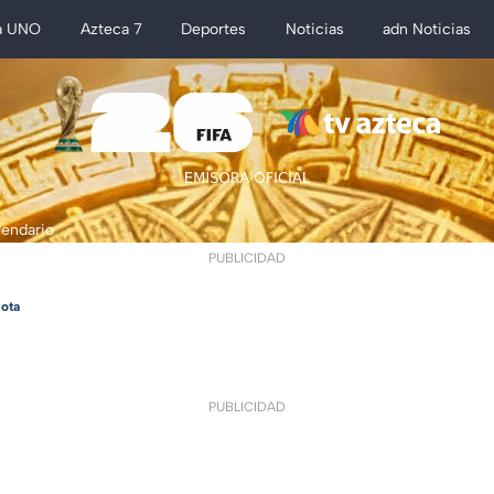
a UNO
Azteca 7
Deportes
Noticias
adn Noticias
lendario
PUBLICIDAD
ota
PUBLICIDAD