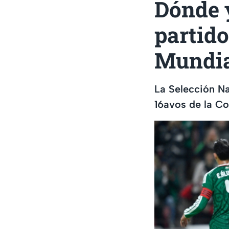
Dónde y
partid
Mundia
La Selección N
16avos de la C