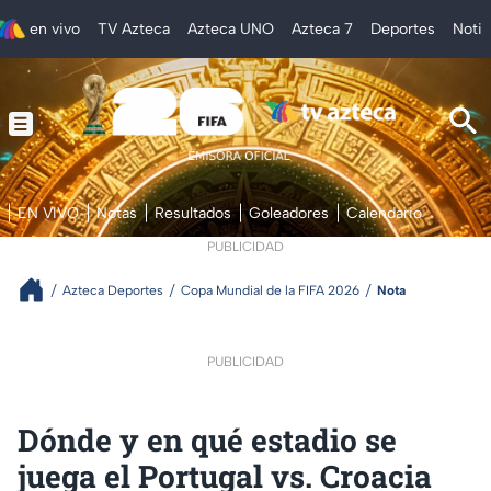
en vivo
TV Azteca
Azteca UNO
Azteca 7
Deportes
Notic
EN VIVO
Notas
Resultados
Goleadores
Calendario
PUBLICIDAD
Azteca Deportes
Copa Mundial de la FIFA 2026
Nota
PUBLICIDAD
Dónde y en qué estadio se
juega el Portugal vs. Croacia