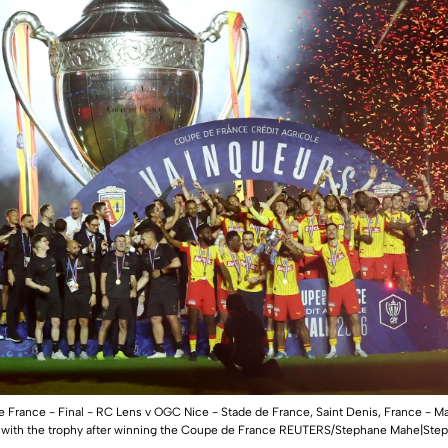
e France - Final - RC Lens v OGC Nice - Stade de France, Saint Denis, France - 
ate with the trophy after winning the Coupe de France REUTERS/Stephane Mahe|S