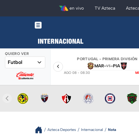
en vivo
TV Azteca
Aztec
QUIERO VER
PORTUGAL - PRIMERA DIVISIÓN
Futbol
MAR
-
-
PIA
VS
AGO 08 - 08:30
M
Azteca Deportes
Internacional
Nota