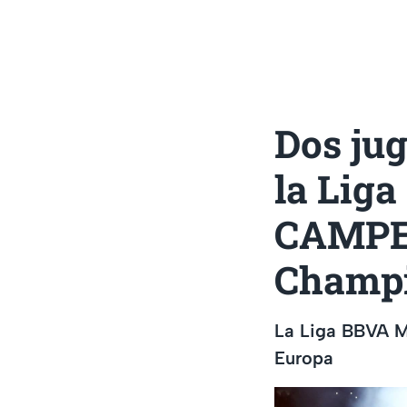
Dos ju
la Lig
CAMPEO
Champi
La Liga BBVA MX
Europa