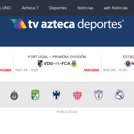
a UNO
Azteca 7
Deportes
Noticias
adn Noticias
PORTUGAL - PRIMERA DIVISIÓN
ESTAD
VDG
-
-
FCA
VS
INXMIN
AGO 08 - 11:00
MINXMIN
AGO 08 - 13:30
PUBLICIDAD