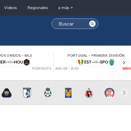
Regionales
Videos
a más +
OS UNIDOS - MLS
PORTUGAL - PRIMERA DIVISIÓN
NER
-
-
HOU
EST
-
-
SPO
VS
VS
POSPUESTO
AGO 08 - 13:30
MINX