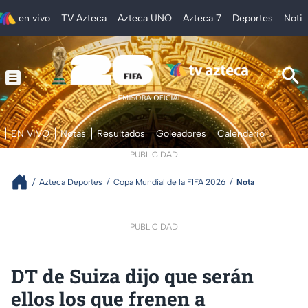
en vivo
TV Azteca
Azteca UNO
Azteca 7
Deportes
Notic
EN VIVO
Notas
Resultados
Goleadores
Calendario
PUBLICIDAD
Azteca Deportes
Copa Mundial de la FIFA 2026
Nota
PUBLICIDAD
DT de Suiza dijo que serán
ellos los que frenen a