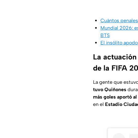
Cuántos penales 
Mundial 2026: es
BTS
El insólito apodo
La actuación
de la FIFA 
La gente que estuvo
tuvo
Quiñones
duran
más goles aportó a
en el
Estadio Ciuda