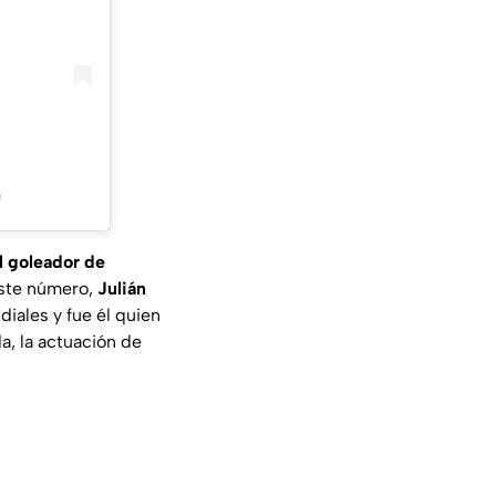
)
l goleador de
este número,
Julián
ales y fue él quien
a, la actuación de