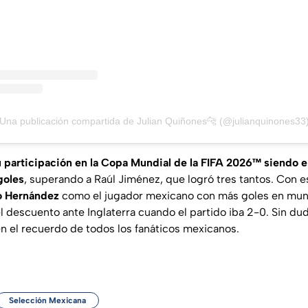
Una publicación compartida de Julian Quiñones🐆 (@julianquinones33
su participación en la Copa Mundial de la FIFA 2026™ siendo e
goles
, superando a Raúl Jiménez, que logró tres tantos. Con 
to Hernández
como el jugador mexicano con más goles en mundi
 descuento ante Inglaterra cuando el partido iba 2-0. Sin dud
 el recuerdo de todos los fanáticos mexicanos.
Selección Mexicana