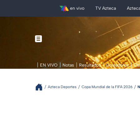
en vivo
TV Azteca
Aztec
EN VIVO
Notas
Resultados
Goleadores
Ca
Azteca Deportes
Copa Mundial de la FIFA 2026
N