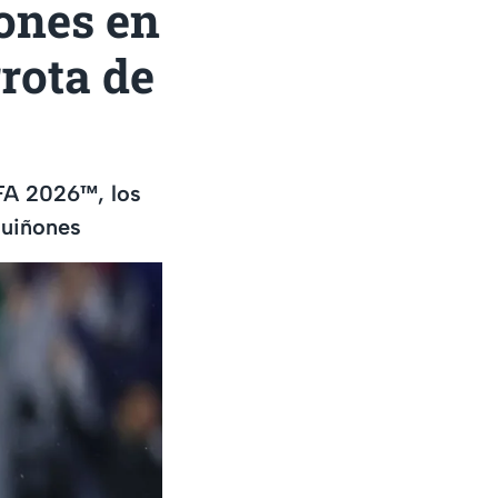
ones en
rrota de
IFA 2026™, los
Quiñones