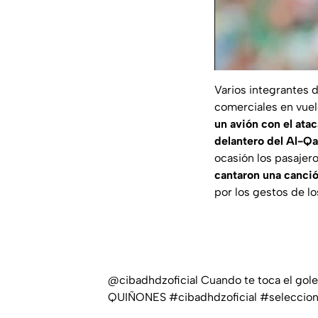
Varios integrantes 
comerciales en vuel
un avión con el ata
delantero del Al-Q
ocasión los pasajer
cantaron una canci
por los gestos de lo
@cibadhdzoficial
Cuando te toca el golea
QUIÑONES
#cibadhdzoficial
#seleccio