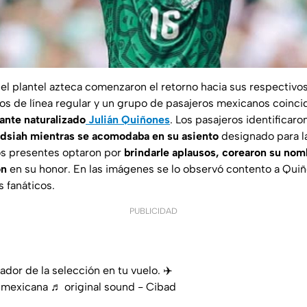
del plantel azteca comenzaron el retorno hacia sus respectivo
os de línea regular y un grupo de pasajeros mexicanos coincid
cante naturalizado
Julián Quiñones
. Los pasajeros identificaro
adsiah mientras se acomodaba en su asiento
designado para la
os presentes optaron por
brindarle aplausos, corearon su nomb
ón
en su honor. En las imágenes se lo observó contento a Qui
s fanáticos.
PUBLICIDAD
dor de la selección en tu vuelo. ✈️
nmexicana
♬ original sound - Cibad