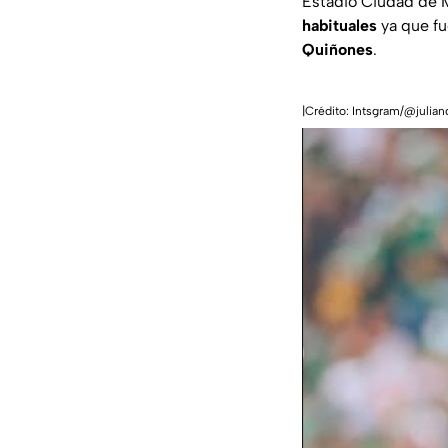
Estadio Ciudad de 
habituales
ya que fu
Quiñones
.
|Crédito: Intsgram/@julia