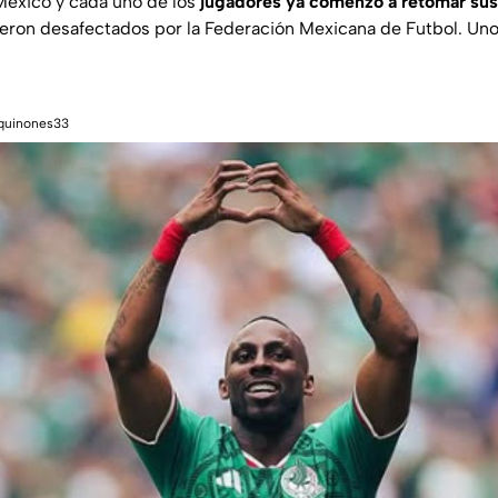
México y cada uno de los
jugadores ya comenzó a retomar sus
eron desafectados por la Federación Mexicana de Futbol. Uno
nquinones33