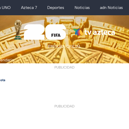
a UNO
Azteca 7
Deportes
Noticias
adn Noticias
lendario
PUBLICIDAD
ota
PUBLICIDAD