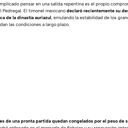
plicado pensar en una salida repentina es el propio compro
el Pedregal. El timonel mexicano
declaró recientemente su de
ca de la dinastía auriazul
, emulando la estabilidad de los gra
 dan las condiciones a largo plazo.
es de una pronta partida quedan congelados por el peso de s
drá enfocado en el mercado de fichajes y su renovación antes 