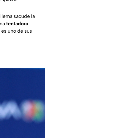
dilema sacude la
una
tentadora
í es uno de sus