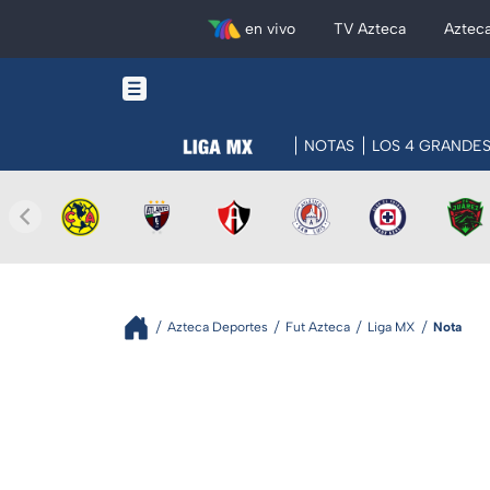
en vivo
TV Azteca
Aztec
NOTAS
LOS 4 GRANDE
Azteca Deportes
Fut Azteca
Liga MX
Nota