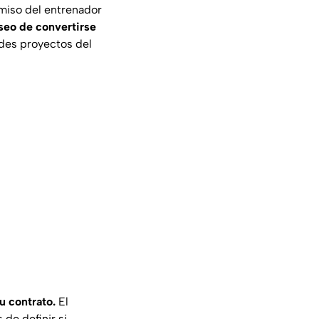
miso del entrenador
seo de convertirse
ndes proyectos del
u contrato.
El
de definir si