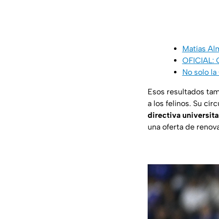
Matías Al
OFICIAL: C
No solo la
Esos resultados tam
a los felinos. Su cí
directiva universit
una oferta de renov