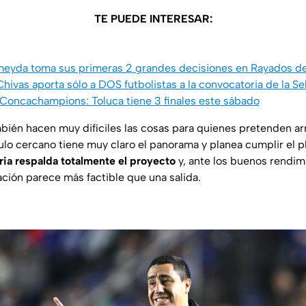
TE PUEDE INTERESAR:
meyda toma sus primeras 2 grandes decisiones en Rayados d
hivas aporta sólo a DOS futbolistas a la convocatoria de la S
 Concachampions: Toluca tiene 3 finales este sábado
bién hacen muy difíciles las cosas para quienes pretenden arr
rculo cercano tiene muy claro el panorama y planea cumplir el 
aria respalda totalmente el proyecto
y, ante los buenos rendim
ación parece más factible que una salida.