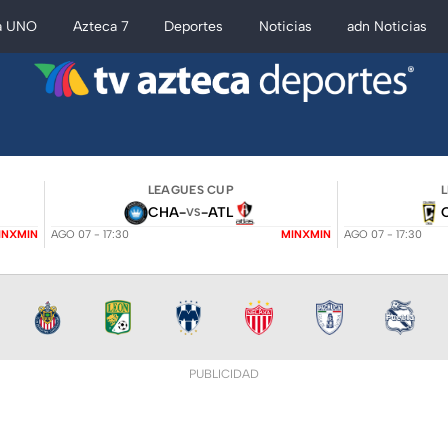
a UNO
Azteca 7
Deportes
Noticias
adn Noticias
LEAGUES CUP
CHA
-
-
ATL
VS
INXMIN
AGO 07 - 17:30
MINXMIN
AGO 07 - 17:30
PUBLICIDAD