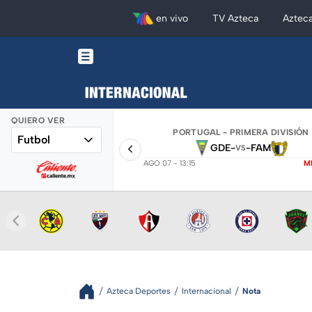
en vivo
TV Azteca
Aztec
QUIERO VER
PORTUGAL - PRIMERA DIVISIÓN
Futbol
GDE
-
-
FAM
VS
AGO 07 - 13:15
M
Azteca Deportes
Internacional
Nota