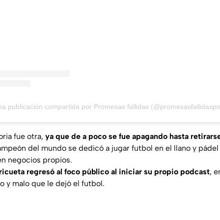
a publicación compartida por Promesas fallidas (@promesasfallidasp
oria fue otra,
ya que de a poco se fue apagando hasta retirar
 campeón del mundo se dedicó a jugar futbol en el llano y páde
en negocios propios.
icueta regresó al foco público al iniciar su propio podcast
, 
 y malo que le dejó el futbol.