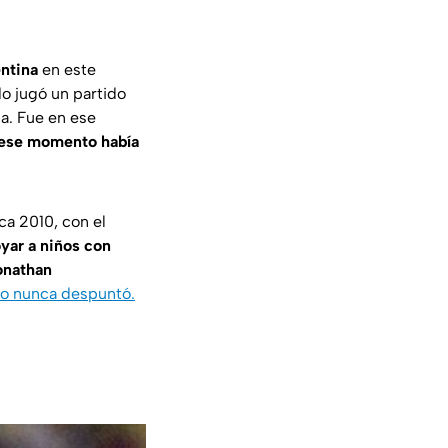
entina
en este
do jugó un partido
a. Fue en ese
n ese momento había
ca 2010, con el
yar a niños con
onathan
ro nunca despuntó.