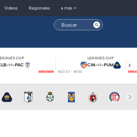
Regionales
Videos
a más +
LEAGUES CUP
LEAGUES CUP
CLB
-
-
PAC
CIN
-
-
PUM
VS
VS
MINXMIN
AGO 07 - 18:00
MINX