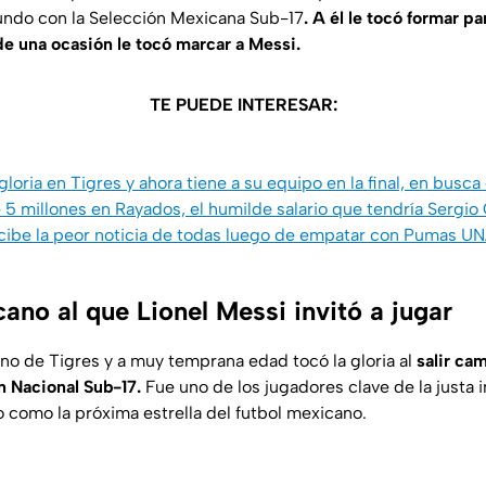
ndo con la Selección Mexicana Sub-17
. A él le tocó formar p
de una ocasión le tocó marcar a Messi.
TE PUEDE INTERESAR:
gloria en Tigres y ahora tiene a su equipo en la final, en bus
5 millones en Rayados, el humilde salario que tendría Sergio
cibe la peor noticia de todas luego de empatar con Pumas U
cano al que Lionel Messi invitó a jugar
no de Tigres y a muy temprana edad tocó la gloria al
salir ca
n Nacional Sub-17.
Fue uno de los jugadores clave de la justa i
 como la próxima estrella del futbol mexicano.