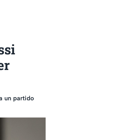
ssi
er
 a un partido