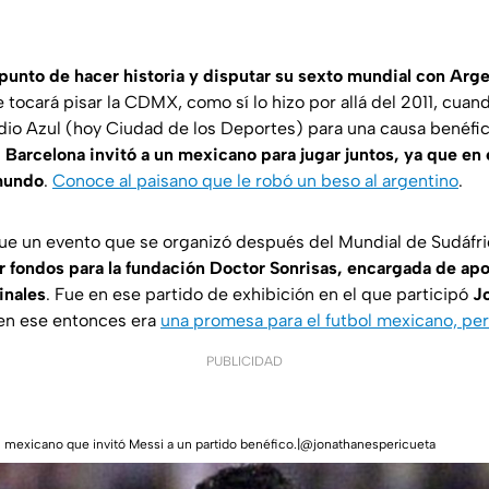
 punto de hacer historia y disputar su sexto mundial con Arg
 tocará pisar la CDMX, como sí lo hizo por allá del 2011, cuan
dio Azul (hoy Ciudad de los Deportes) para una causa benéfic
l
Barcelona invitó a un mexicano para jugar juntos, ya que e
mundo
.
Conoce al paisano que le robó un beso al argentino
.
ue un evento que se organizó después del Mundial de Sudáfri
r fondos para la fundación Doctor Sonrisas, encargada de apo
inales
. Fue en ese partido de exhibición en el que participó
J
 en ese entonces era
una promesa para el futbol mexicano, pe
PUBLICIDAD
l mexicano que invitó Messi a un partido benéfico.|@jonathanespericueta