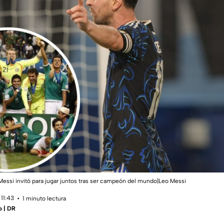
Messi invitó para jugar juntos tras ser campeón del mundo|Leo Messi
11:43
1 minuto lectura
o | DR