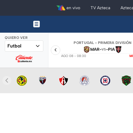
en vivo
TV Azteca
Aztec
QUIERO VER
PORTUGAL - PRIMERA DIVISIÓN
Futbol
MAR
-
-
PIA
VS
AGO 08 - 08:30
M