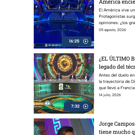
América encie
El América vive u
Protagonistas sur
opiniones: ¿los gr
indispensables pa
05 agosto, 2026
16:25
¿EL ÚLTIMO 
legado del té
Francia
Antes del duelo e
la trayectoria de 
que llevó a Francia
que podría estar vi
14 julio, 2026
frente de la selecc
7:32
Jorge Campos l
tiene mucho q