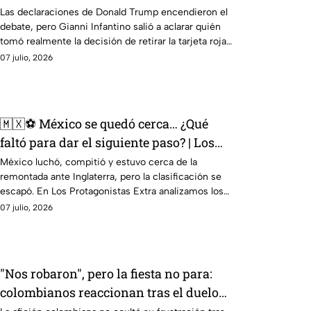
Balogun
Las declaraciones de Donald Trump encendieron el
debate, pero Gianni Infantino salió a aclarar quién
tomó realmente la decisión de retirar la tarjeta roja
a Folarin Balogun.
07 julio, 2026
🇲🇽⚽ México se quedó cerca… ¿Qué
faltó para dar el siguiente paso? | Los
Protagonistas Extra
México luchó, compitió y estuvo cerca de la
remontada ante Inglaterra, pero la clasificación se
escapó. En Los Protagonistas Extra analizamos los
detalles que marcaron la diferencia.
07 julio, 2026
"Nos robaron", pero la fiesta no para:
colombianos reaccionan tras el duelo
ante Portugal