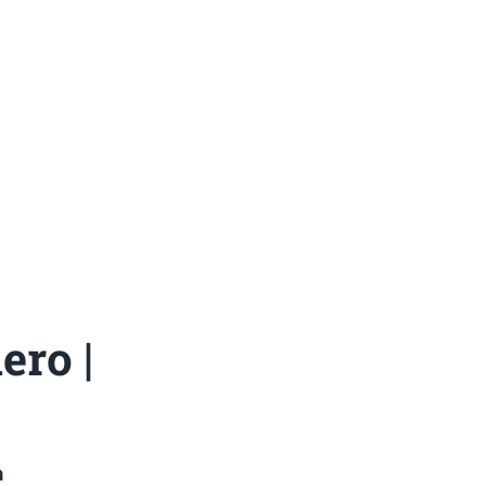
ero |
a