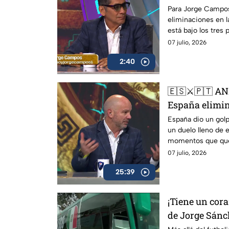
están quedand
Para Jorge Campos,
eliminaciones en l
está bajo los tres 
mexicano explicó p
07 julio, 2026
marcando la difere
2:40
🇪🇸⚔️🇵🇹 A
España elimin
sin el sueño m
España dio un golp
un duelo lleno de 
Protagonistas
momentos que qued
Protagonistas Extr
07 julio, 2026
partido.
25:39
¡Tiene un cor
de Jorge Sánc
humano del s