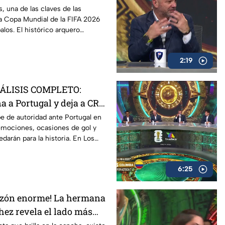
o fuera”
 una de las claves de las
a Copa Mundial de la FIFA 2026
palos. El histórico arquero
or qué los porteros están
ncia.
2:19
NÁLISIS COMPLETO:
a a Portugal y deja a CR7
undialista | Los
e de autoridad ante Portugal en
emociones, ocasiones de gol y
 Extra
arán para la historia. En Los
a analizamos las claves del
6:25
azón enorme! La hermana
hez revela el lado más
eleccionado mexicano