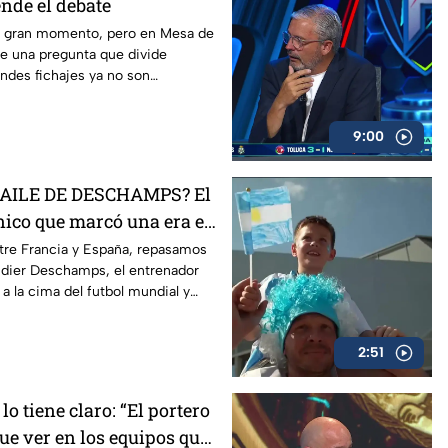
nde el debate
n gran momento, pero en Mesa de
ge una pregunta que divide
andes fichajes ya no son
ra competir?
9:00
BAILE DE DESCHAMPS? El
cnico que marcó una era en
ntre Francia y España, repasamos
Didier Deschamps, el entrenador
 a la cima del futbol mundial y
viendo sus últimos capítulos al
ión.
2:51
o tiene claro: “El portero
ue ver en los equipos que