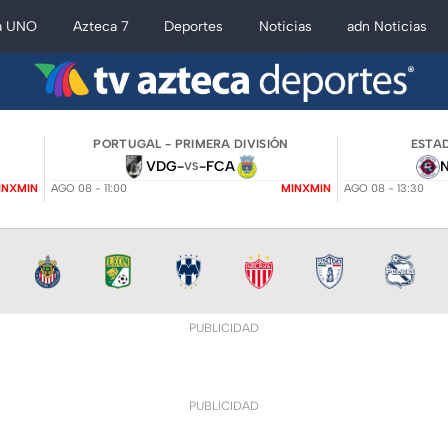
a UNO
Azteca 7
Deportes
Noticias
adn Noticias
PORTUGAL - PRIMERA DIVISIÓN
ESTAD
VDG
-
-
FCA
VS
INXMIN
AGO 08 - 11:00
MINXMIN
AGO 08 - 13:30
PUBLICIDAD
PUBLICIDAD