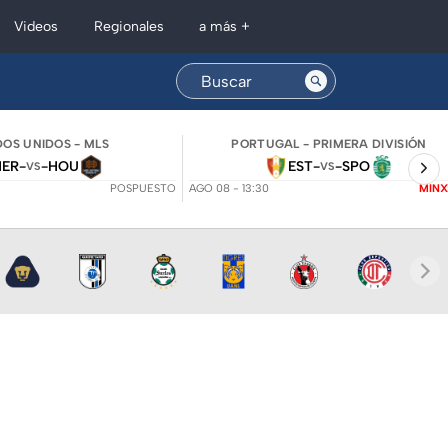
Regionales
Videos
a más +
OS UNIDOS - MLS
PORTUGAL - PRIMERA DIVISIÓN
NER
-
-
HOU
EST
-
-
SPO
VS
VS
POSPUESTO
AGO 08 - 13:30
MINX