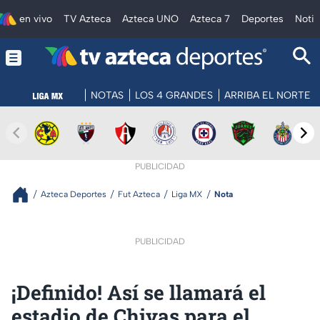
en vivo
TV Azteca
Azteca UNO
Azteca 7
Deportes
Notic
NOTAS
LOS 4 GRANDES
ARRIBA EL NORTE
PUBLICIDAD
Azteca Deportes
Fut Azteca
Liga MX
Nota
PUBLICIDAD
¡Definido! Así se llamará el
estadio de Chivas para el