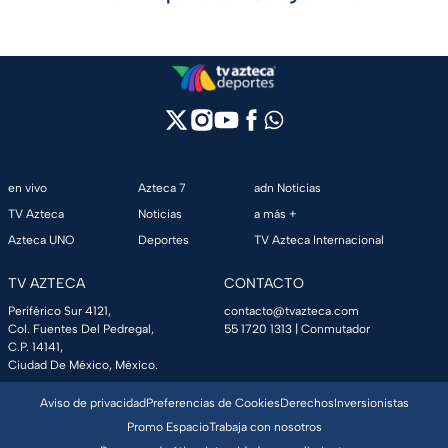
en vivo
Azteca 7
adn Noticias
TV Azteca
Noticias
a más +
Azteca UNO
Deportes
TV Azteca Internacional
TV AZTECA
CONTACTO
Periférico Sur 4121,
contacto@tvazteca.com
Col. Fuentes Del Pedregal,
55 1720 1313
| Conmutador
C.P. 14141,
Ciudad De México, México.
Aviso de privacidad
Preferencias de Cookies
Derechos
Inversionistas
Promo Espacio
Trabaja con nosotros