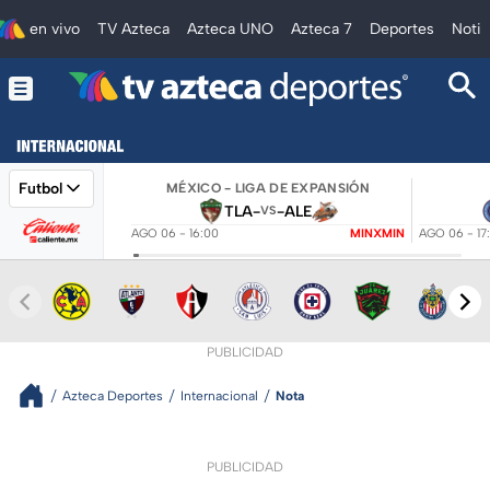
en vivo
TV Azteca
Azteca UNO
Azteca 7
Deportes
Notic
Futbol
MÉXICO - LIGA DE EXPANSIÓN
TLA
-
-
ALE
VS
AGO 06 - 16:00
MINXMIN
AGO 06 - 17
PUBLICIDAD
Azteca Deportes
Internacional
Nota
PUBLICIDAD