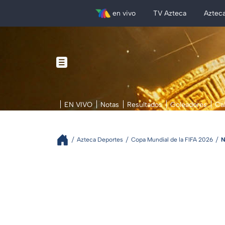
en vivo
TV Azteca
Aztec
EN VIVO
Notas
Resultados
Goleadores
Ca
Azteca Deportes
Copa Mundial de la FIFA 2026
N