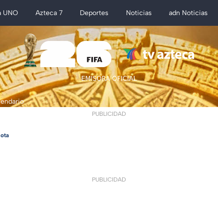
a UNO
Azteca 7
Deportes
Noticias
adn Noticias
lendario
PUBLICIDAD
ota
PUBLICIDAD