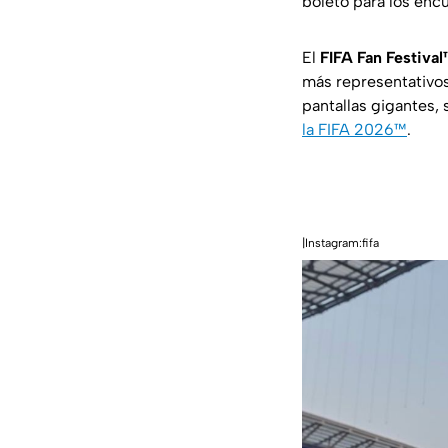
boleto para los enc
El
FIFA Fan Festiva
más representativos 
pantallas gigantes,
la FIFA 2026™
.
|Instagram:fifa