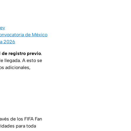
rey
 convocatoria de México
ura 2026
 de registro previo
.
de llegada. A esto se
s adicionales,
avés de los FIFA Fan
vidades para toda