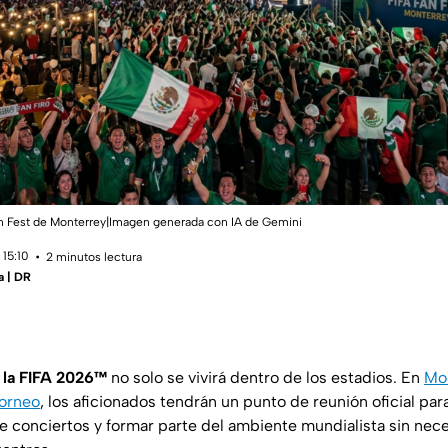
Fan Fest de Monterrey|Imagen generada con IA de Gemini
 15:10
2 minutos lectura
a | DR
 la FIFA 2026™
no solo se vivirá dentro de los estadios. En
Mon
torneo
, los aficionados tendrán un punto de reunión oficial par
 de conciertos y formar parte del ambiente mundialista sin nec