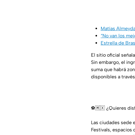
Matías Almeyda
“No van los mej
Estrella de Bra
El sitio oficial señal
Sin embargo, el ingr
suma que habrá zona
disponibles a travé
⚽🇲🇽 ¿Quieres disf
Las ciudades sede en
Festivals, espacios