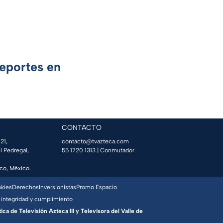
Deportes en
CONTACTO
21,
contacto@tvazteca.com
l Pedregal,
55 1720 1313
| Conmutador
co, México.
okies
Derechos
Inversionistas
Promo Espacio
 integridad y cumplimiento
a de Televisión Azteca III y Televisora del Valle de