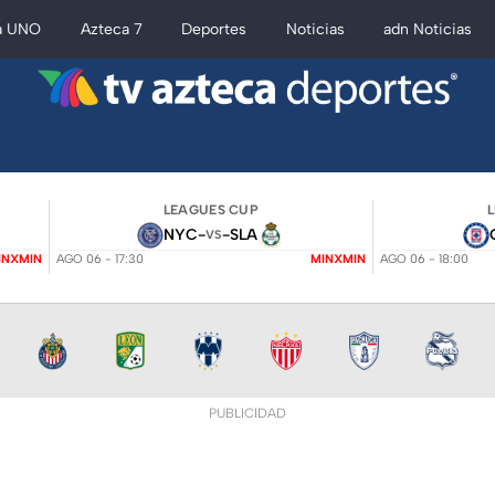
a UNO
Azteca 7
Deportes
Noticias
adn Noticias
LEAGUES CUP
NYC
-
-
SLA
VS
INXMIN
AGO 06 - 17:30
MINXMIN
AGO 06 - 18:00
PUBLICIDAD