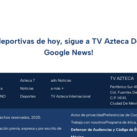
deportivas de hoy, sigue a TV Azteca 
Google News!
TV AZTECA
Azteca 7
adn Noticias
Periférico Sur 41
ca
Noticias
a más +
Col. Fuentes De
UNO
Deportes
TV Azteca Internacional
C.P. 14141,
Ciudad De Méxi
Aviso de privacidad
Preferencias de Co
erechos reservados, 2025.
Trabaja con nosotros
Programa de ética,
ación previa, expresa y por escrito de
Defensor de Audiencias y Código de Étic