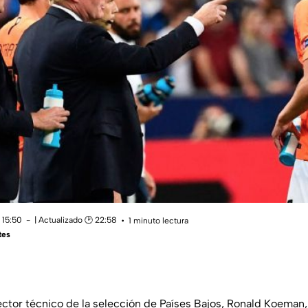
 15:50
| Actualizado 🕑 22:58
1 minuto lectura
tes
ctor técnico de la selección de Países Bajos, Ronald Koeman,