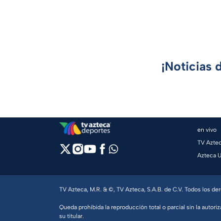
¡Noticias 
en vivo
TV Azte
Azteca 
TV Azteca, M.R. & ©, TV Azteca, S.A.B. de C.V. Todos los d
Queda prohibida la reproducción total o parcial sin la autoriz
su titular.