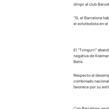
dirigir al club Barc
“Sí, el Barcelona h
el exfutbolista en e
El “Txingurri” aband
negativa de Koeman,
Betis.
Respecto al desempe
combinado nacional
favorece por su est
Con Barcelona, expli