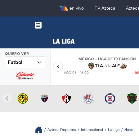
en vivo
TV Azteca
Aztec
QUIERO VER
MÉXICO - LIGA DE EXPANSIÓN
Futbol
TLA
-
-
ALE
VS
AGO 06 - 16:00
M
Azteca Deportes
Internacional
La Liga
Nota