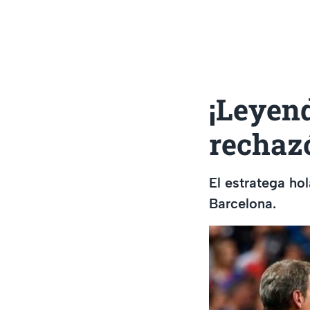
¡Leyend
rechazó
El estratega ho
Barcelona.