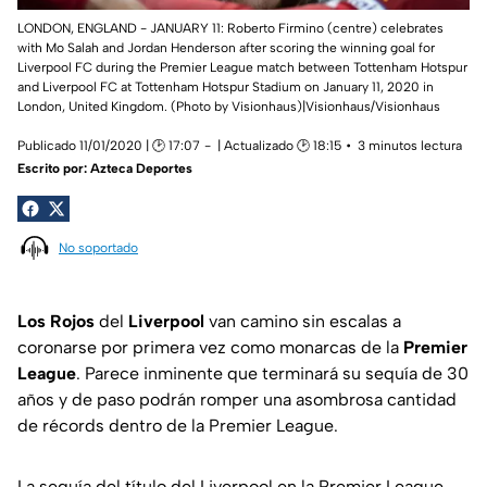
LONDON, ENGLAND - JANUARY 11: Roberto Firmino (centre) celebrates
with Mo Salah and Jordan Henderson after scoring the winning goal for
Liverpool FC during the Premier League match between Tottenham Hotspur
and Liverpool FC at Tottenham Hotspur Stadium on January 11, 2020 in
London, United Kingdom. (Photo by Visionhaus)|Visionhaus/Visionhaus
Publicado 11/01/2020 | 🕑 17:07
| Actualizado 🕑 18:15
3 minutos lectura
Escrito por:
Azteca Deportes
No soportado
Los Rojos
del
Liverpool
van camino sin escalas a
coronarse por primera vez como monarcas de la
Premier
League
. Parece inminente que terminará su sequía de 30
años y de paso podrán romper una asombrosa cantidad
de récords dentro de la Premier League.
La sequía del título del Liverpool en la Premier League