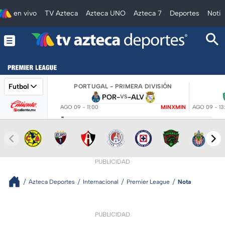
en vivo
TV Azteca
Azteca UNO
Azteca 7
Deportes
Notic
Futbol
PORTUGAL - PRIMERA DIVISIÓN
POR
-
-
ALV
VS
AGO 09 - 11:00
MINXMIN
AGO 09 - 13
PUBLICIDAD
Azteca Deportes
Internacional
Premier League
Nota
PUBLICIDAD