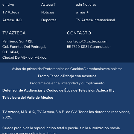
en vivo
Azteca 7
adn Noticias
TV Azteca
Noticias
a más +
Azteca UNO
Deportes
TV Azteca Internacional
TV AZTECA
CONTACTO
Periférico Sur 4121,
contacto@tvazteca.com
Col. Fuentes Del Pedregal,
55 1720 1313
| Conmutador
C.P. 14141,
Ciudad De México, México.
Aviso de privacidad
Preferencias de Cookies
Derechos
Inversionistas
Promo Espacio
Trabaja con nosotros
Programa de ética, integridad y cumplimiento
Defensor de Audiencias y Código de Ética de Televisión Azteca III y
Televisora del Valle de México
TV Azteca, M.R. & ©, TV Azteca, S.A.B. de C.V. Todos los derechos reservados,
2025.
Queda prohibida la reproducción total o parcial sin la autorización previa,
expresa y por escrito de su titular.