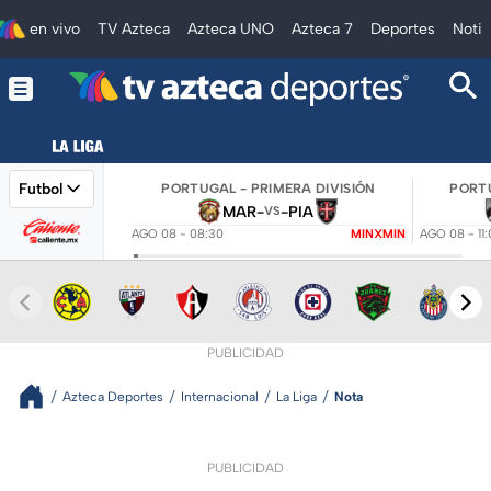
en vivo
TV Azteca
Azteca UNO
Azteca 7
Deportes
Notic
Futbol
PORTUGAL - PRIMERA DIVISIÓN
PORTU
MAR
-
-
PIA
VS
AGO 08 - 08:30
MINXMIN
AGO 08 - 11
PUBLICIDAD
Azteca Deportes
Internacional
La Liga
Nota
PUBLICIDAD