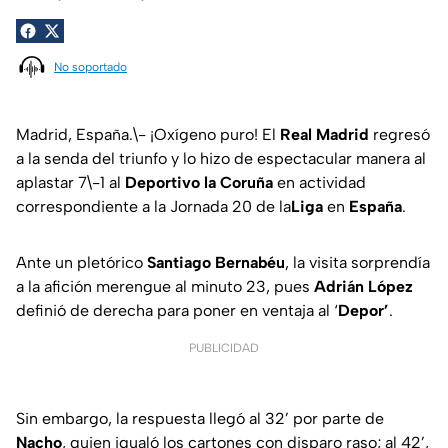
No soportado
Madrid, España.\- ¡Oxígeno puro! El
Real Madrid
regresó
a la senda del triunfo y lo hizo de espectacular manera al
aplastar 7\-1 al
Deportivo la Coruña
en actividad
correspondiente a la Jornada 20 de la
Liga
en
España
.
Ante un pletórico
Santiago Bernabéu
, la visita sorprendía
a la afición merengue al minuto 23, pues
Adrián López
definió de derecha para poner en ventaja al ‘
Depor’
.
PUBLICIDAD
Sin embargo, la respuesta llegó al 32’ por parte de
Nacho
, quien igualó los cartones con disparo raso; al 42’,