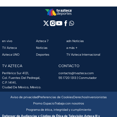
en vivo
Azteca 7
adn Noticias
TV Azteca
Noticias
a más +
Azteca UNO
Deportes
TV Azteca Internacional
TV AZTECA
CONTACTO
Periférico Sur 4121,
contacto@tvazteca.com
Col. Fuentes Del Pedregal,
55 1720 1313
| Conmutador
C.P. 14141,
Ciudad De México, México.
Aviso de privacidad
Preferencias de Cookies
Derechos
Inversionistas
Promo Espacio
Trabaja con nosotros
Programa de ética, integridad y cumplimiento
Defensor de Audiencias y Código de Ética de Televisión Azteca III y