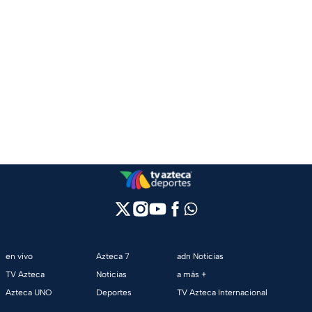
en vivo
Azteca 7
adn Noticias
TV Azteca
Noticias
a más +
Azteca UNO
Deportes
TV Azteca Internacional