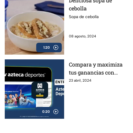
Deliciosa sopa de
cebolla
Sopa de cebolla
08 agosto, 2024
1:20
Compara y maximiza
tus ganancias con
Azteca Momios
23 abril, 2024
0:20