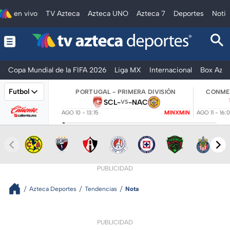
en vivo
TV Azteca
Azteca UNO
Azteca 7
Deportes
Notic
Copa Mundial de la FIFA 2026
Liga MX
Internacional
Box Azte
Futbol
PORTUGAL - PRIMERA DIVISIÓN
CONMEB
SCL
-
-
NAC
VS
AGO 10 - 13:15
MINXMIN
AGO 11 - 16:
PUBLICIDAD
Azteca Deportes
Tendencias
Nota
PUBLICIDAD