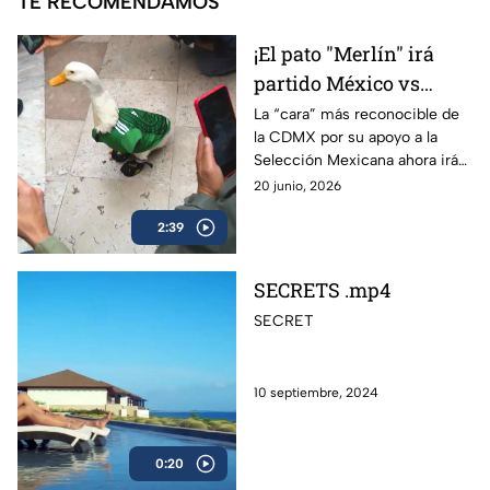
TE RECOMENDAMOS
¡El pato "Merlín" irá
partido México vs
Chequia! Banco Azteca
La “cara” más reconocible de
la CDMX por su apoyo a la
lo lleva a él y a su
Selección Mexicana ahora irá
familia a ver a la
al partido México vs Chequia,
20 junio, 2026
Selección Mexicana
te hablamos de el pato
2:39
“Merlín”.
SECRETS .mp4
SECRET
10 septiembre, 2024
0:20