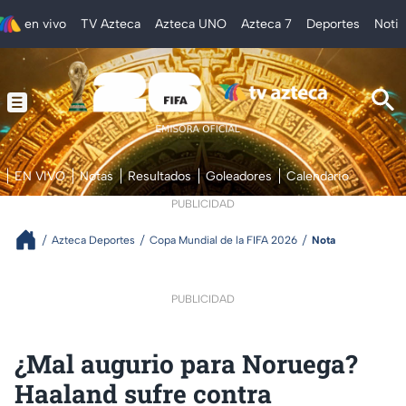
en vivo
TV Azteca
Azteca UNO
Azteca 7
Deportes
Notic
EN VIVO
Notas
Resultados
Goleadores
Calendario
PUBLICIDAD
Azteca Deportes
Copa Mundial de la FIFA 2026
Nota
PUBLICIDAD
¿Mal augurio para Noruega?
Haaland sufre contra