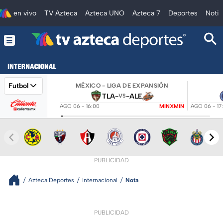
en vivo
TV Azteca
Azteca UNO
Azteca 7
Deportes
Notic
Futbol
MÉXICO - LIGA DE EXPANSIÓN
TLA
-
-
ALE
VS
AGO 06 - 16:00
MINXMIN
AGO 06 - 17
PUBLICIDAD
Azteca Deportes
Internacional
Nota
PUBLICIDAD