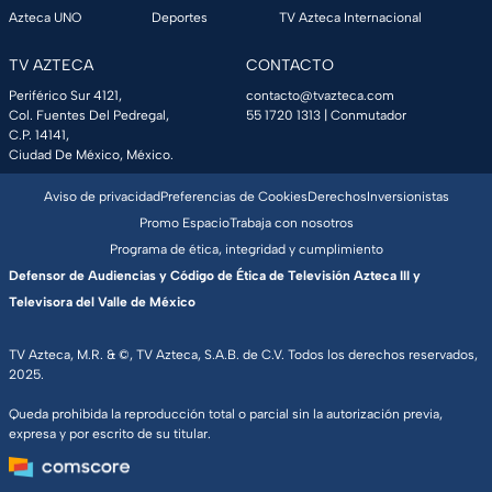
Azteca UNO
Deportes
TV Azteca Internacional
TV AZTECA
CONTACTO
Periférico Sur 4121,
contacto@tvazteca.com
Col. Fuentes Del Pedregal,
55 1720 1313
| Conmutador
C.P. 14141,
Ciudad De México, México.
Aviso de privacidad
Preferencias de Cookies
Derechos
Inversionistas
Promo Espacio
Trabaja con nosotros
Programa de ética, integridad y cumplimiento
Defensor de Audiencias y Código de Ética de Televisión Azteca III y
Televisora del Valle de México
TV Azteca, M.R. & ©, TV Azteca, S.A.B. de C.V. Todos los derechos reservados,
2025.
Queda prohibida la reproducción total o parcial sin la autorización previa,
expresa y por escrito de su titular.