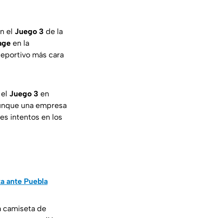
n el
Juego 3
de la
age
en la
deportivo más cara
 el
Juego 3
en
 aunque una empresa
es intentos en los
ta ante Puebla
a camiseta de