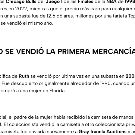
los
Chicago Bulls
del
Juego 1
de las
Finales
de la
NBA
de
199
lares en 2022, mientras que el precio más caro para cualquier
n una subasta fue de 12.6 dólares. millones por una tarjeta T
se vendió el mismo año.
 SE VENDIÓ LA PRIMERA MERCANCÍ
cífica de
Ruth
se vendió por última vez en una subasta en
200
. Fue descubierto originalmente alrededor de 1990, cuando u
compró a una mujer en Florida.
icial, el padre de la mujer había recibido la camiseta de mano
. El coleccionista vendió la camiseta a otro coleccionista pri
a camiseta fue enviada nuevamente a
Gray franela Auctions
y a