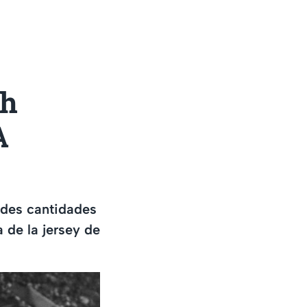
th
A
ndes cantidades
 de la jersey de