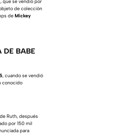
8
, que se vendió por
 objeto de colección
opps de
Mickey
A DE BABE
5
, cuando se vendió
n conocido
s de Ruth, después
vado por 150 mil
nunciada para