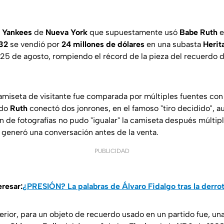
s
Yankees
de
Nueva York
que supuestamente usó
Babe Ruth
e
32
se vendió por
24 millones de dólares
en una subasta
Herit
5 de agosto, rompiendo el récord de la pieza del recuerdo 
camiseta de visitante fue comparada por múltiples fuentes con
ndo
Ruth
conectó dos jonrones, en el famoso "tiro decidido",
 de fotografías no pudo "igualar" la camiseta después múltipl
e generó una conversación antes de la venta.
PUBLICIDAD
resar:
¿PRESIÓN? La palabras de Álvaro Fidalgo tras la derro
terior, para un objeto de recuerdo usado en un partido fue, un