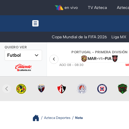
en vivo
TV Azteca
Aztec
Copa Mundial de la FIFA 2026
Liga MX
QUIERO VER
PORTUGAL - PRIMERA DIVISIÓN
Futbol
MAR
-
-
PIA
VS
AGO 08 - 08:30
M
Azteca Deportes
Nota