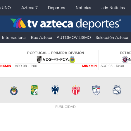
a UNO
Azteca 7
Deportes
Noticias
adn Noticias
Internacional
Box Azteca
AUTOMOVILISMO
Selección Azteca
PORTUGAL - PRIMERA DIVISIÓN
ESTAD
VDG
-
-
FCA
VS
INXMIN
AGO 08 - 11:00
MINXMIN
AGO 08 - 13:30
PUBLICIDAD