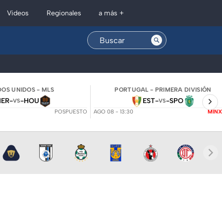
Regionales
Videos
a más +
OS UNIDOS - MLS
PORTUGAL - PRIMERA DIVISIÓN
NER
-
-
HOU
EST
-
-
SPO
VS
VS
POSPUESTO
AGO 08 - 13:30
MINX