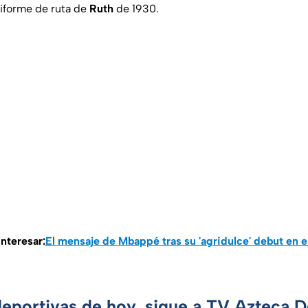
iforme de ruta de
Ruth
de 1930.
nteresar:
El mensaje de Mbappé tras su 'agridulce' debut en 
deportivas de hoy, sigue a TV Azteca 