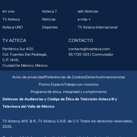
en vivo
Azteca 7
adn Noticias
TV Azteca
Noticias
a más +
Azteca UNO
Deportes
TV Azteca Internacional
TV AZTECA
CONTACTO
Periférico Sur 4121,
contacto@tvazteca.com
Col. Fuentes Del Pedregal,
55 1720 1313
| Conmutador
C.P. 14141,
Ciudad De México, México.
Aviso de privacidad
Preferencias de Cookies
Derechos
Inversionistas
Promo Espacio
Trabaja con nosotros
Programa de ética, integridad y cumplimiento
Defensor de Audiencias y Código de Ética de Televisión Azteca III y
Televisora del Valle de México
TV Azteca, M.R. & ©, TV Azteca, S.A.B. de C.V. Todos los derechos reservados,
2025.