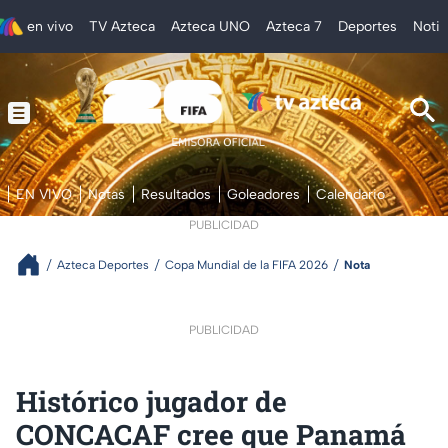
en vivo
TV Azteca
Azteca UNO
Azteca 7
Deportes
Notic
EN VIVO
Notas
Resultados
Goleadores
Calendario
PUBLICIDAD
Azteca Deportes
Copa Mundial de la FIFA 2026
Nota
PUBLICIDAD
Histórico jugador de
CONCACAF cree que Panamá