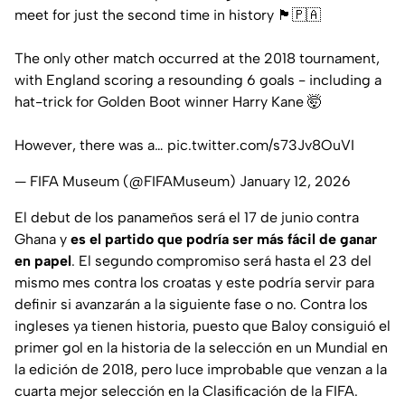
meet for just the second time in history 🏴󠁧󠁢󠁥󠁮󠁧󠁿🇵🇦
The only other match occurred at the 2018 tournament,
with England scoring a resounding 6 goals - including a
hat-trick for Golden Boot winner Harry Kane 🤯
However, there was a…
pic.twitter.com/s73Jv8OuVI
— FIFA Museum (@FIFAMuseum)
January 12, 2026
El debut de los panameños será el 17 de junio contra
Ghana y
es el partido que podría ser más fácil de ganar
en papel
. El segundo compromiso será hasta el 23 del
mismo mes contra los croatas y este podría servir para
definir si avanzarán a la siguiente fase o no. Contra los
ingleses ya tienen historia, puesto que Baloy consiguió el
primer gol en la historia de la selección en un Mundial en
la edición de 2018, pero luce improbable que venzan a la
cuarta mejor selección en la Clasificación de la FIFA.