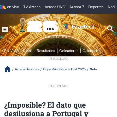
en vivo
TV Azteca
Azteca UNO
Azteca 7
Deportes
Notic
EN VIVO
Notas
Resultados
Goleadores
Calendario
PUBLICIDAD
Azteca Deportes
Copa Mundial de la FIFA 2026
Nota
PUBLICIDAD
¿Imposible? El dato que
desilusiona a Portugal y