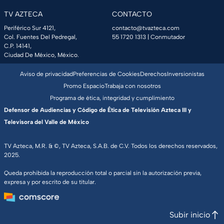
TV AZTECA
CONTACTO
Periférico Sur 4121,
contacto@tvazteca.com
Col. Fuentes Del Pedregal,
55 1720 1313
| Conmutador
C.P. 14141,
Ciudad De México, México.
Aviso de privacidad
Preferencias de Cookies
Derechos
Inversionistas
Promo Espacio
Trabaja con nosotros
Programa de ética, integridad y cumplimiento
Defensor de Audiencias y Código de Ética de Televisión Azteca III y
Televisora del Valle de México
TV Azteca, M.R. & ©, TV Azteca, S.A.B. de C.V. Todos los derechos reservados,
2025.
Queda prohibida la reproducción total o parcial sin la autorización previa,
expresa y por escrito de su titular.
Subir inicio