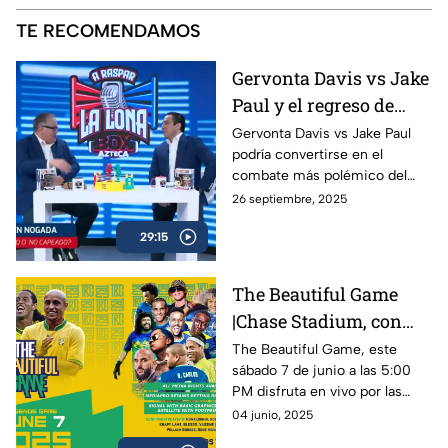
TE RECOMENDAMOS
Gervonta Davis vs Jake
Paul y el regreso de
Ryan García | A Raspar
Gervonta Davis vs Jake Paul
podría convertirse en el
La Lona
combate más polémico del
año, mientras Ryan García
26 septiembre, 2025
anuncia su regreso al ring con
29:15
sed de revancha.
The Beautiful Game
|Chase Stadium, con
Ronaldinho y Roberto
The Beautiful Game, este
sábado 7 de junio a las 5:00
Carlos | 7 de junio a las
PM disfruta en vivo por las
5:00 PM
plataformas de Azteca
04 junio, 2025
Deportes el encuentro entre