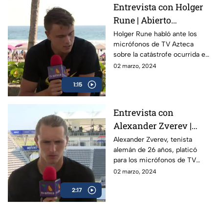
Entrevista con Holger
Rune | Abierto
Mexicano de Tenis
Holger Rune habló ante los
micrófonos de TV Azteca
sobre la catástrofe ocurrida en
Acapulco y como el Abierto
02 marzo, 2024
Mexicano de Open da
1:15
esperanza a la gente
Entrevista con
Alexander Zverev |
Abierto Mexicano de
Alexander Zverev, tenista
alemán de 26 años, platicó
Tenis
para los micrófonos de TV
Azteca Deportes durante su
02 marzo, 2024
participación en el Abierto
2:17
Mexicano de Tenis