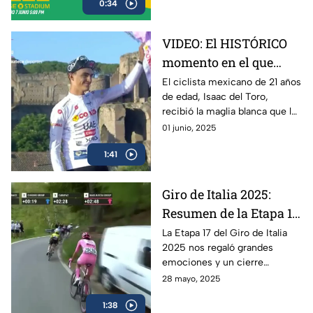
0:34
Ronaldinho y Roberto Carlos
VIDEO: El HISTÓRICO
momento en el que
Isaac del Toro recibe la
El ciclista mexicano de 21 años
de edad, Isaac del Toro,
Maglia Blanca en el
recibió la maglia blanca que lo
Giro de Italia 2025
acredita como el mejor menor
01 junio, 2025
de 25 años en el Giro de Italia
1:41
2025
Giro de Italia 2025:
Resumen de la Etapa 17
y el triunfo de Isaac del
La Etapa 17 del Giro de Italia
2025 nos regaló grandes
Toro
emociones y un cierre
espectacular, en donde el líder
28 mayo, 2025
mexicano, Isaac del Toro, se
1:38
llevó el triunfo