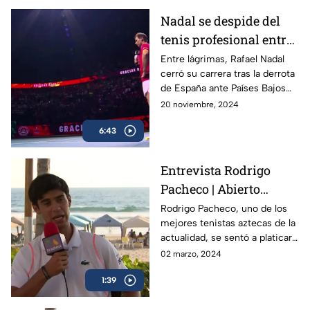
Nadal se despide del
tenis profesional entre
lágrimas
Entre lágrimas, Rafael Nadal
cerró su carrera tras la derrota
de España ante Países Bajos
en la Copa Davis, dejando un
20 noviembre, 2024
legado de 22 Grand Slams en
6:43
más de dos décadas.
Entrevista Rodrigo
Pacheco | Abierto
Mexicano de Tenis
Rodrigo Pacheco, uno de los
mejores tenistas aztecas de la
actualidad, se sentó a platicar
con TV Azteca previo al
02 marzo, 2024
Abierto Mexicano de Tenis en
1:39
Acapulco