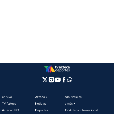
en vivo
Azteca 7
adn Noticias
TV Azteca
Noticias
a más +
Azteca UNO
Deportes
TV Azteca Internacional