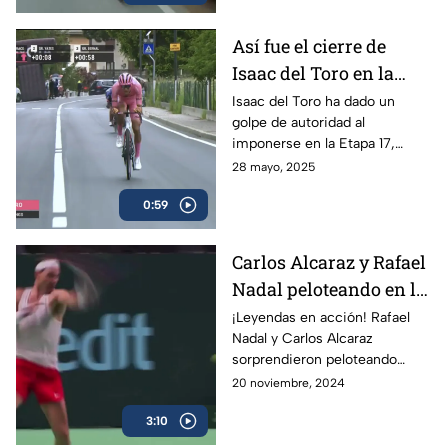
Así fue el cierre de
Isaac del Toro en la
Etapa 17 del Giro de
Isaac del Toro ha dado un
golpe de autoridad al
Italia
imponerse en la Etapa 17,
consolidándose como líder de
28 mayo, 2025
la competencia y reforzando
0:59
su dominio con la maglia rosa.
Carlos Alcaraz y Rafael
Nadal peloteando en la
Copa Davis
¡Leyendas en acción! Rafael
Nadal y Carlos Alcaraz
sorprendieron peloteando
juntos en la Copa Davis
20 noviembre, 2024
3:10