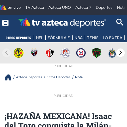
en vivo
TV Azteca
Azteca UNO
Azteca 7
Deportes
Notic
NFL
FÓRMULA E
NBA
TENIS
LO EXTRA
PUBLICIDAD
Azteca Deportes
Otros Deportes
Nota
PUBLICIDAD
¡HAZAÑA MEXICANA! Isaac
del Toro conquista la Milán-