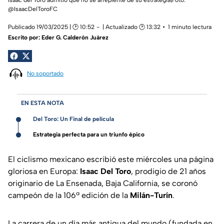
@IsaacDelToroFC
Publicado 19/03/2025 | 🕑 10:52
| Actualizado 🕑 13:32
1 minuto lectura
Escrito por:
Eder G. Calderón Juárez
No soportado
EN ESTA NOTA
Del Toro: Un Final de película
Estrategia perfecta para un triunfo épico
El ciclismo mexicano escribió este miércoles una página
gloriosa en Europa:
Isaac Del Toro
, prodigio de 21 años
originario de La Ensenada, Baja California, se coronó
campeón de la 106ª edición de la
Milán-Turín
.
La carrera de un día más antigua del mundo (fundada en