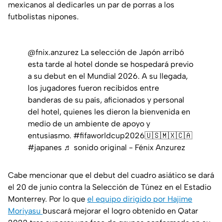
mexicanos al dedicarles un par de porras a los
futbolistas nipones.
@fnix.anzurez
La selección de Japón arribó
esta tarde al hotel donde se hospedará previo
a su debut en el Mundial 2026. A su llegada,
los jugadores fueron recibidos entre
banderas de su país, aficionados y personal
del hotel, quienes les dieron la bienvenida en
medio de un ambiente de apoyo y
entusiasmo.
#fifaworldcup2026🇺🇸🇲🇽🇨🇦
#japanes
♬ sonido original - Fénix Anzurez
Cabe mencionar que el debut del cuadro asiático se dará
el 20 de junio contra la Selección de Túnez en el Estadio
Monterrey. Por lo que
el equipo dirigido por Hajime
Moriyasu
buscará mejorar el logro obtenido en Qatar