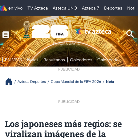
en vivo
TV Azteca
Azteca UNO
Azteca 7
Deportes
Notic
EN VIVO
Notas
Resultados
Goleadores
Calendario
PUBLICIDAD
Azteca Deportes
Copa Mundial de la FIFA 2026
Nota
PUBLICIDAD
Los japoneses más regios: se
viralizan imágenes de la