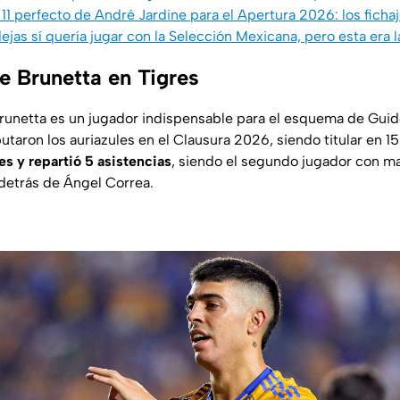
l 11 perfecto de André Jardine para el Apertura 2026: los fic
jas sí quería jugar con la Selección Mexicana, pero esta era 
e Brunetta en Tigres
runetta es un jugador indispensable para el esquema de Guido
utaron los auriazules en el Clausura 2026, siendo titular en 15
s y repartió 5 asistencias
, siendo el segundo jugador con m
 detrás de Ángel Correa.