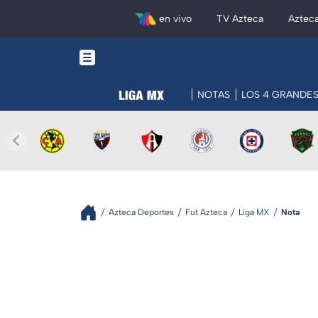
en vivo
TV Azteca
Aztec
NOTAS
LOS 4 GRANDE
Azteca Deportes
Fut Azteca
Liga MX
Nota