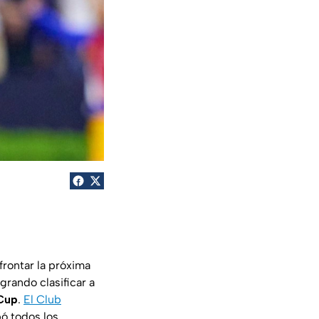
frontar la próxima
grando clasificar a
Cup
.
El Club
bó todos los