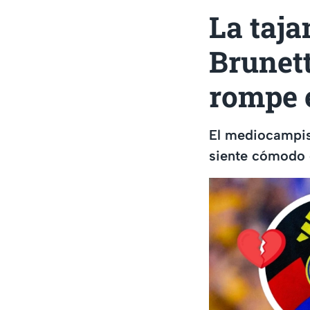
La taja
Brunett
rompe e
El mediocampist
siente cómodo e