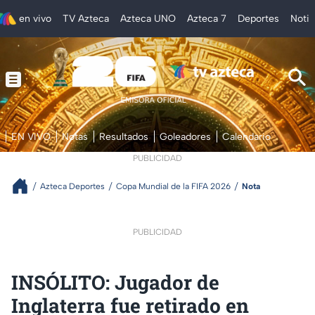
en vivo
TV Azteca
Azteca UNO
Azteca 7
Deportes
Notic
EN VIVO
Notas
Resultados
Goleadores
Calendario
PUBLICIDAD
Azteca Deportes
Copa Mundial de la FIFA 2026
Nota
PUBLICIDAD
INSÓLITO: Jugador de
Inglaterra fue retirado en