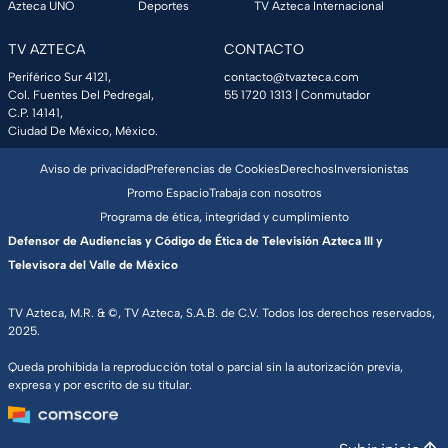
Azteca UNO
Deportes
TV Azteca Internacional
TV AZTECA
CONTACTO
Periférico Sur 4121,
contacto@tvazteca.com
Col. Fuentes Del Pedregal,
55 1720 1313
| Conmutador
C.P. 14141,
Ciudad De México, México.
Aviso de privacidad
Preferencias de Cookies
Derechos
Inversionistas
Promo Espacio
Trabaja con nosotros
Programa de ética, integridad y cumplimiento
Defensor de Audiencias y Código de Ética de Televisión Azteca III y
Televisora del Valle de México
TV Azteca, M.R. & ©, TV Azteca, S.A.B. de C.V. Todos los derechos reservados,
2025.
Queda prohibida la reproducción total o parcial sin la autorización previa,
expresa y por escrito de su titular.