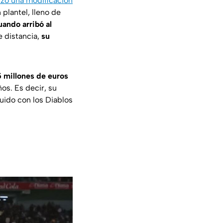
izo una modificación
 plantel, lleno de
uando arribó al
e distancia,
su
5 millones de euros
os. Es decir, su
guido con los Diablos