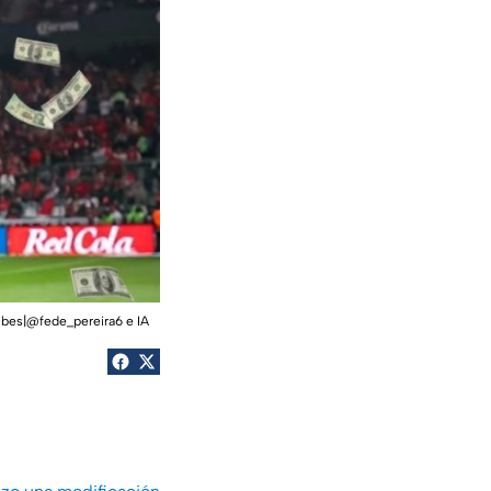
nubes|@fede_pereira6 e IA