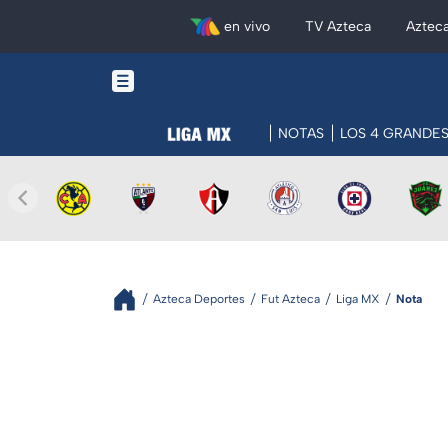
en vivo
TV Azteca
Aztec
NOTAS
LOS 4 GRANDE
Azteca Deportes
Fut Azteca
Liga MX
Nota