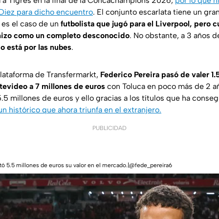
 a Tigres en la final de la Concachampions 2026,
por lo que h
Diez para dicho encuentro
. El conjunto escarlata tiene un gran
 es el caso de un
futbolista que jugó para el Liverpool, pero c
 hizo como un completo desconocido
. No obstante, a 3 años d
o está por las nubes
.
plataforma de
Transfermarkt
,
Federico Pereira pasó de valer 1.
tevideo a 7 millones de euros
con Toluca en poco más de 2 añ
5 millones de euros y ello gracias a los títulos que ha conse
un histórico que ahora triunfa en el extranjero.
PUBLICIDAD
tó 5.5 millones de euros su valor en el mercado.|@fede_pereira6