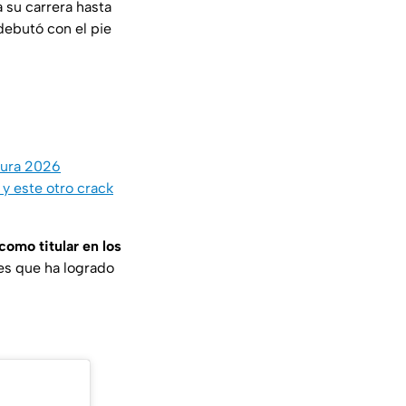
 su carrera hasta
debutó con el pie
tura 2026
y este otro crack
como titular en los
 es que ha logrado