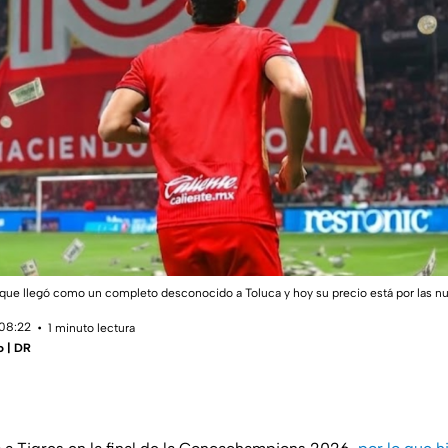
unque llegó como un completo desconocido a Toluca y hoy su precio está por las 
 08:22
1 minuto lectura
o | DR