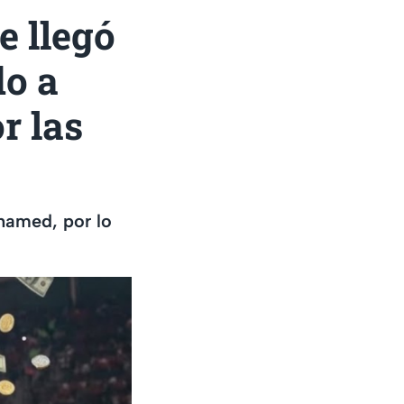
e llegó
o a
r las
hamed, por lo