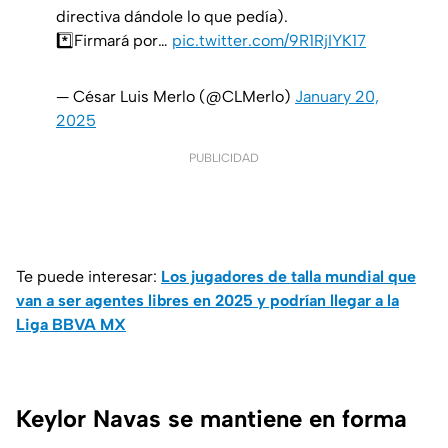
directiva dándole lo que pedía).
*️⃣Firmará por…
pic.twitter.com/9R1RjIYK17
— César Luis Merlo (@CLMerlo)
January 20,
2025
PUBLICIDAD
Te puede interesar:
Los jugadores de talla mundial que
van a ser agentes libres en 2025 y podrían llegar a la
Liga BBVA MX
Keylor Navas se mantiene en forma