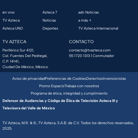
en vivo
Azteca 7
adn Noticias
TV Azteca
Noticias
a más +
Azteca UNO
Deportes
TV Azteca Internacional
TV AZTECA
CONTACTO
Periférico Sur 4121,
contacto@tvazteca.com
Col. Fuentes Del Pedregal,
55 1720 1313
| Conmutador
C.P. 14141,
Ciudad De México, México.
Aviso de privacidad
Preferencias de Cookies
Derechos
Inversionistas
Promo Espacio
Trabaja con nosotros
Programa de ética, integridad y cumplimiento
Defensor de Audiencias y Código de Ética de Televisión Azteca III y
Televisora del Valle de México
TV Azteca, M.R. & ©, TV Azteca, S.A.B. de C.V. Todos los derechos reservados,
2025.