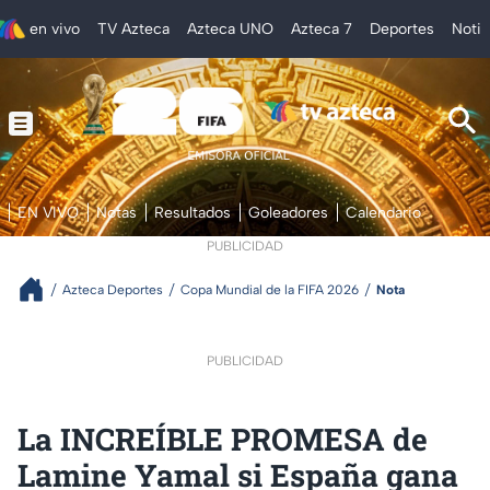
en vivo
TV Azteca
Azteca UNO
Azteca 7
Deportes
Notic
EN VIVO
Notas
Resultados
Goleadores
Calendario
PUBLICIDAD
Azteca Deportes
Copa Mundial de la FIFA 2026
Nota
PUBLICIDAD
La INCREÍBLE PROMESA de
Lamine Yamal si España gana