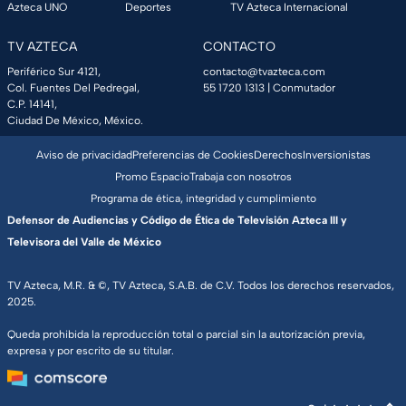
Azteca UNO
Deportes
TV Azteca Internacional
TV AZTECA
CONTACTO
Periférico Sur 4121,
contacto@tvazteca.com
Col. Fuentes Del Pedregal,
55 1720 1313
| Conmutador
C.P. 14141,
Ciudad De México, México.
Aviso de privacidad
Preferencias de Cookies
Derechos
Inversionistas
Promo Espacio
Trabaja con nosotros
Programa de ética, integridad y cumplimiento
Defensor de Audiencias y Código de Ética de Televisión Azteca III y
Televisora del Valle de México
TV Azteca, M.R. & ©, TV Azteca, S.A.B. de C.V. Todos los derechos reservados,
2025.
Queda prohibida la reproducción total o parcial sin la autorización previa,
expresa y por escrito de su titular.