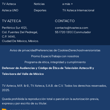
TV Azteca
Noticias
a más +
Azteca UNO
Deportes
TV Azteca Internacional
TV AZTECA
CONTACTO
Periférico Sur 4121,
contacto@tvazteca.com
Col. Fuentes Del Pedregal,
55 1720 1313
| Conmutador
C.P. 14141,
Ciudad De México, México.
Aviso de privacidad
Preferencias de Cookies
Derechos
Inversionistas
Promo Espacio
Trabaja con nosotros
Programa de ética, integridad y cumplimiento
Defensor de Audiencias y Código de Ética de Televisión Azteca III y
Televisora del Valle de México
TV Azteca, M.R. & ©, TV Azteca, S.A.B. de C.V. Todos los derechos reservados,
2025.
Queda prohibida la reproducción total o parcial sin la autorización previa,
expresa y por escrito de su titular.