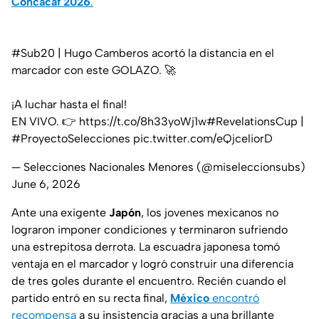
Concacaf 2026
.
#Sub20
| Hugo Camberos acortó la distancia en el
marcador con este GOLAZO. 🚀
¡A luchar hasta el final!
EN VIVO. 👉
https://t.co/8h33yoWj1w
#RevelationsCup
|
#ProyectoSelecciones
pic.twitter.com/eQjceliorD
— Selecciones Nacionales Menores (@miseleccionsubs)
June 6, 2026
Ante una exigente
Japón
, los jovenes mexicanos no
lograron imponer condiciones y terminaron sufriendo
una estrepitosa derrota. La escuadra japonesa tomó
ventaja en el marcador y logró construir una diferencia
de tres goles durante el encuentro. Recién cuando el
partido entró en su recta final,
México
encontró
recompensa
a su insistencia gracias a una brillante