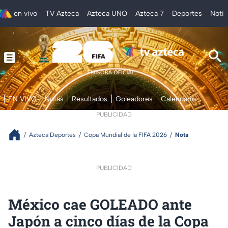
en vivo
TV Azteca
Azteca UNO
Azteca 7
Deportes
Notic
EN VIVO
Notas
Resultados
Goleadores
Calendario
PUBLICIDAD
Azteca Deportes
Copa Mundial de la FIFA 2026
Nota
PUBLICIDAD
México cae GOLEADO ante
Japón a cinco días de la Copa