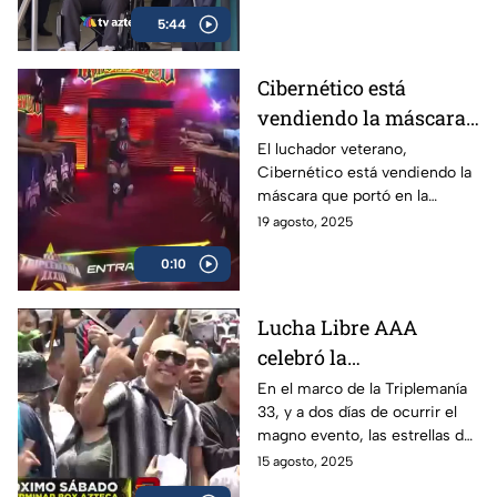
madrugada, que pudo haberle
5:44
costado la vida
Cibernético está
vendiendo la máscara
que usó en Triplemanía
El luchador veterano,
Cibernético está vendiendo la
33
máscara que portó en la
Triplemanía 33, en donde
19 agosto, 2025
participó en la Copa
0:10
Triplemanía. El precio es de 10
mil pesos.
Lucha Libre AAA
celebró la
peregrinación 2025,
En el marco de la Triplemanía
33, y a dos días de ocurrir el
previo a la Triplemanía
magno evento, las estrellas de
la AAA celebraron la tradicional
15 agosto, 2025
peregrinación con mucha