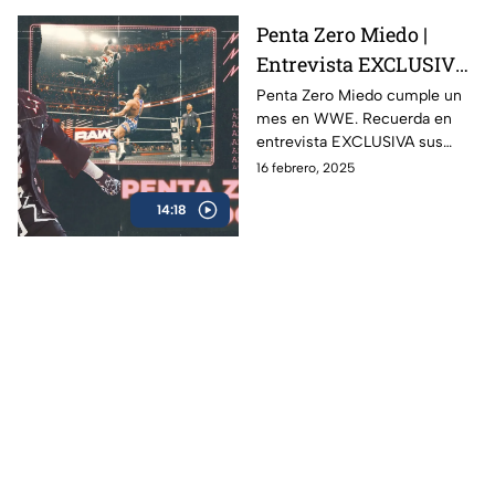
Penta Zero Miedo |
Entrevista EXCLUSIVA
con la figura mexicana
Penta Zero Miedo cumple un
mes en WWE. Recuerda en
en WWE
entrevista EXCLUSIVA sus
inicios, su pasión por la lucha
16 febrero, 2025
libre, objetivos y misión de
14:18
vida.