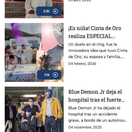
también formador de nuevo
2:51
talento en la Iglesia de Santa
Lucía.
¡Es niña! Cinta de Oro
realiza ESPECIAL
revelación de género
Un duelo en el ring, fue la
innovadora idea que tuvo Cinta
en un ring de lucha
de Oro, su esposa y familia,
libre
para anunciar y celebrar la
04 febrero, 2026
venida de su hija; siempre
1:16
recordarán el momento.
Blue Demon Jr deja el
hospital tras el fuerte
accidente
Blue Demon Jr ha dejado el
hospital tras un accidente
automovilístico
grave, a bordo de un automovil
sufrido el 28 de octubre en la
04 noviembre, 2025