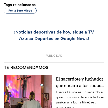
Tags relacionados
Penta Zero Miedo
¡Noticias deportivas de hoy, sigue a TV
Azteca Deportes en Google News!
PUBLICIDAD
TE RECOMENDAMOS
El sacerdote y luchador
que encara a los rudos
y al pecado: Fuerza
Fuerza Divina es un sacerdote
quien no quiso dejar de lado su
Divina
pasión a la lucha libre; es
profesional de este deporte y
03 abril, 2026