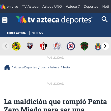
en vivo
TV Azteca
Azteca UNO
Azteca 7
Deportes
Notic
NOTAS
PUBLICIDAD
Azteca Deportes
Lucha Azteca
Nota
PUBLICIDAD
La maldición que rompió Penta
Zero Miedo para ser una