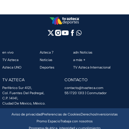
en vivo
Azteca 7
adn Noticias
TV Azteca
Noticias
a más +
Azteca UNO
Deportes
TV Azteca Internacional
TV AZTECA
CONTACTO
Periférico Sur 4121,
contacto@tvazteca.com
Col. Fuentes Del Pedregal,
55 1720 1313
| Conmutador
C.P. 14141,
Ciudad De México, México.
Aviso de privacidad
Preferencias de Cookies
Derechos
Inversionistas
Promo Espacio
Trabaja con nosotros
Programa de ética, integridad y cumplimiento