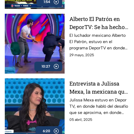
1:54
pasión y fe.
Alberto El Patrón en
DeporTV: Se ha hecho
todo para poder
El luchador mexicano Alberto
El Patrón, estuvo en el
regresar a WWE
programa DeporTV en donde
habló de su presente como
29 mayo, 2025
megacampeón y de lo que
10:27
puede venir con él en relación
a WWE.
Entrevista a Julissa
Mexa, la mexicana que
expondrá su cabellera
Julissa Mexa estuvo en Depor
TV, en donde habló del desafío
que se aproxima, en donde
expondrá su cabellera ante
05 abril, 2025
otro grupo de luchadoras de
6:20
altísimo nivel.