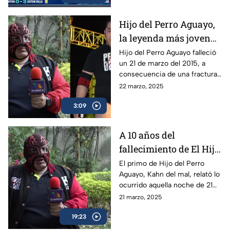
Hijo del Perro Aguayo,
la leyenda más joven
de la lucha libre en
Hijo del Perro Aguayo falleció
un 21 de marzo del 2015, a
morir | A una década de
consecuencia de una fractura
su fallecimiento
cervical mientras luchaba en
22 marzo, 2025
Tijuana; la afición al pancracio
3:09
no lo olvida.
A 10 años del
fallecimiento de El Hijo
del Perro Aguayo |
El primo de Hijo del Perro
Aguayo, Kahn del mal, relató lo
Kahn del Mal, primo
ocurrido aquella noche de 21
del luchador, recuerda
de marzo del 2015 en Tijuana,
21 marzo, 2025
la trágica noche
donde el luchador perdió la
19:23
vida en pleno ring.