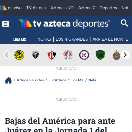
en vivo
TV Azteca
Azteca UNO
Azteca 7
Deportes
Notic
NOTAS
LOS 4 GRANDES
ARRIBA EL NORTE
PUBLICIDAD
Azteca Deportes
Fut Azteca
Liga MX
Nota
PUBLICIDAD
Bajas del América para ante
Juárez en la Jornada 1 del