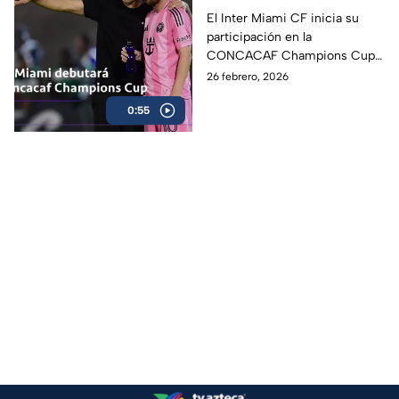
la Concachampions
El Inter Miami CF inicia su
participación en la
con Messi como líder
CONCACAF Champions Cup
con grandes expectativas y
26 febrero, 2026
con Lionel Messi como
0:55
principal figura.