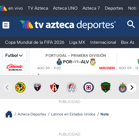
en vivo
TV Azteca
Azteca UNO
Azteca 7
Deportes
Notic
Copa Mundial de la FIFA 2026
Liga MX
Internacional
Box Azte
Futbol
PORTUGAL - PRIMERA DIVISIÓN
POR
-
-
ALV
VS
AGO 09 - 11:00
MINXMIN
AGO 09 - 13
PUBLICIDAD
Azteca Deportes
Latinos en Estados Unidos
Nota
PUBLICIDAD