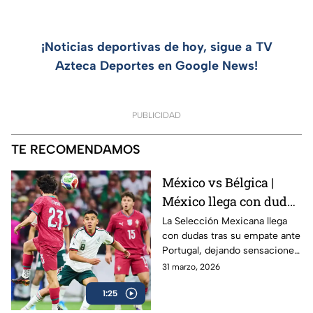
¡Noticias deportivas de hoy, sigue a TV
Azteca Deportes en Google News!
PUBLICIDAD
TE RECOMENDAMOS
México vs Bélgica |
México llega con dudas
vs una Belgica confiada
La Selección Mexicana llega
con dudas tras su empate ante
⚽
Portugal, dejando sensaciones
encontradas. Por su parte,
31 marzo, 2026
Bélgica llega con confianza
1:25
luego de vencer a Estados
Unidos, mostrando un gran