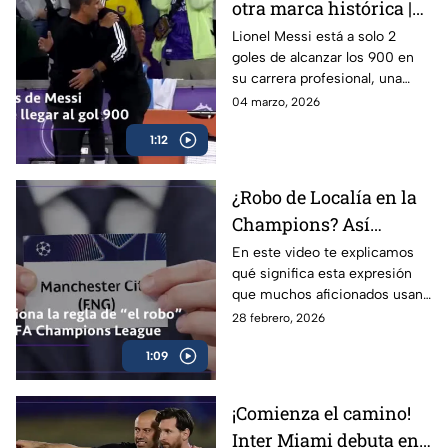
otra marca histórica |
jugará en México, Estados
Unidos y Canadá, y que será el
¡A solo 2 goles de los
Lionel Messi está a solo 2
primero en la historia con 48
goles de alcanzar los 900 en
900!
selecciones participantes.
su carrera profesional, una
cifra que reafirma su legado
04 marzo, 2026
como uno de los más grandes
1:12
de todos los tiempos.
¿Robo de Localía en la
Champions? Así
funciona realmente
En este video te explicamos
qué significa esta expresión
que muchos aficionados usan
en fases de eliminación
28 febrero, 2026
directa, cómo funcionan los
1:09
partidos de ida y vuelta y por
qué ganar como visitante
puede cambiar toda una serie.
¡Comienza el camino!
Inter Miami debuta en