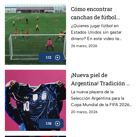
nivel.
Cómo encontrar
canchas de fútbol
gratis cerca de ti en
¿Quieres jugar fútbol en
Estados Unidos sin gastar
EUA
dinero? En este video te
enseñamos cómo encontrar
26 marzo, 2026
canchas GRATIS cerca de ti,
1:12
usando apps, mapas y hacks
que realmente funcionan.
¡Nueva piel de
Argentina! Tradición y
cultura rumbo a La
La nueva playera de la
Selección Argentina para la
Copa Mundial de la
Copa Mundial de la FIFA 2026
FIFA 2026
destaca por su mezcla de
20 marzo, 2026
tradición y cultura, reflejando
1:18
la identidad y pasión del país.
Un diseño que mantiene los
colores históricos, pero con