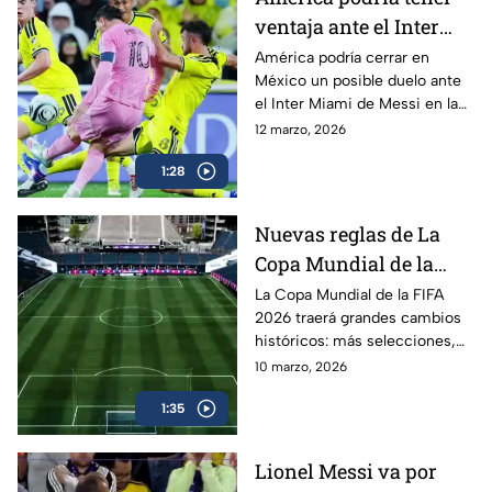
ventaja ante el Inter
Miami de Messi
América podría cerrar en
México un posible duelo ante
el Inter Miami de Messi en la
Concacaf Champions Cup
12 marzo, 2026
2026 gracias al reglamento del
1:28
torneo.
Nuevas reglas de La
Copa Mundial de la
FIFA 2026| 48 equipos y
La Copa Mundial de la FIFA
2026 traerá grandes cambios
nuevo formato
históricos: más selecciones,
nuevo formato y reglas que
10 marzo, 2026
transformarán el torneo más
1:35
importante del fútbol. En este
video de Juego Cruzado te
explicamos las nuevas reglas
Lionel Messi va por
del Mundial 2026, que se