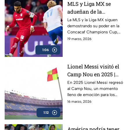
MLS y Liga MX se
detalles modernos que
adueñan de la
conectan con su legado
futbolístico.
CONCACAF Champions
La MLS y la Liga MX siguen
demostrando su poder en la
Cup
Concacaf Champions Cup,
dominando el torneo y dejando
19 marzo, 2026
claro quiénes marcan el ritmo
1:06
en la región. Los equipos de
ambas ligas han tomado
protagonismo y se perfilan
Lionel Messi visitó el
como los grandes favoritos
Camp Nou en 2025 |
para levantar el título.
Desde entonces el FC
En 2025 Lionel Messi regresó
al Camp Nou, un momento
Barcelona es una
lleno de emoción para los
fortaleza
aficionados del Barcelona.
16 marzo, 2026
1:12
América podría tener