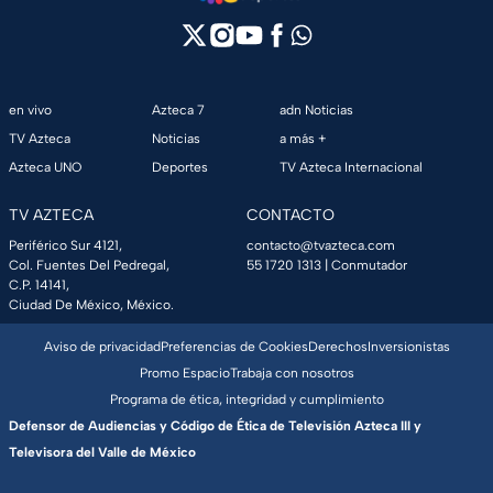
en vivo
Azteca 7
adn Noticias
TV Azteca
Noticias
a más +
Azteca UNO
Deportes
TV Azteca Internacional
TV AZTECA
CONTACTO
Periférico Sur 4121,
contacto@tvazteca.com
Col. Fuentes Del Pedregal,
55 1720 1313
| Conmutador
C.P. 14141,
Ciudad De México, México.
Aviso de privacidad
Preferencias de Cookies
Derechos
Inversionistas
Promo Espacio
Trabaja con nosotros
Programa de ética, integridad y cumplimiento
Defensor de Audiencias y Código de Ética de Televisión Azteca III y
Televisora del Valle de México