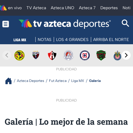
en vivo
TV Azteca
Azteca UNO
Azteca 7
Deportes
Notic
NOTAS
LOS 4 GRANDES
ARRIBA EL NORTE
PUBLICIDAD
Azteca Deportes
Fut Azteca
Liga MX
Galería
PUBLICIDAD
Galería | Lo mejor de la semana