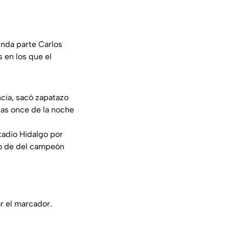
unda parte Carlos
 en los que el
ncia, sacó zapatazo
 las once de la noche
tadio Hidalgo por
to de del campeón
ar el marcador.