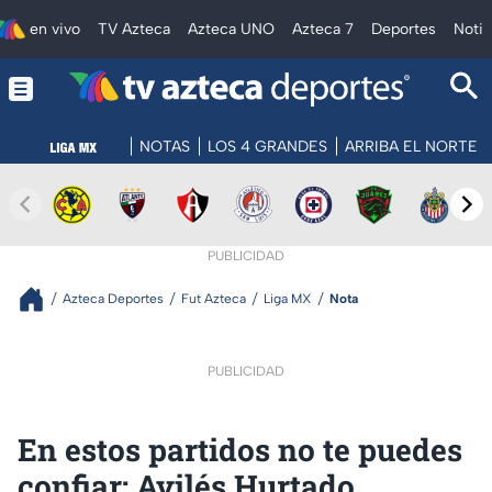
en vivo
TV Azteca
Azteca UNO
Azteca 7
Deportes
Notic
NOTAS
LOS 4 GRANDES
ARRIBA EL NORTE
PUBLICIDAD
Azteca Deportes
Fut Azteca
Liga MX
Nota
PUBLICIDAD
En estos partidos no te puedes
confiar: Avilés Hurtado