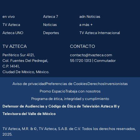
en vivo
Azteca 7
adn Noticias
TV Azteca
Noticias
a más +
Azteca UNO
Deportes
TV Azteca Internacional
TV AZTECA
CONTACTO
Periférico Sur 4121,
contacto@tvazteca.com
Col. Fuentes Del Pedregal,
55 1720 1313
| Conmutador
C.P. 14141,
Ciudad De México, México.
Aviso de privacidad
Preferencias de Cookies
Derechos
Inversionistas
Promo Espacio
Trabaja con nosotros
Programa de ética, integridad y cumplimiento
Defensor de Audiencias y Código de Ética de Televisión Azteca III y
Televisora del Valle de México
TV Azteca, M.R. & ©, TV Azteca, S.A.B. de C.V. Todos los derechos reservados,
2025.