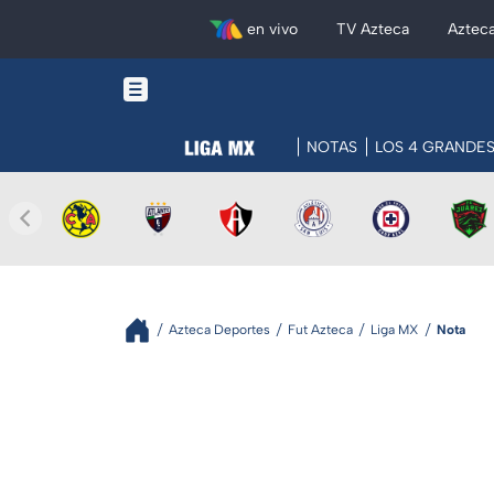
en vivo
TV Azteca
Aztec
NOTAS
LOS 4 GRANDE
Azteca Deportes
Fut Azteca
Liga MX
Nota