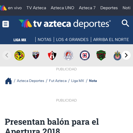
en vivo
TV Azteca
Azteca UNO
Azteca 7
Deportes
Notic
NOTAS
LOS 4 GRANDES
ARRIBA EL NORTE
PUBLICIDAD
Azteca Deportes
Fut Azteca
Liga MX
Nota
PUBLICIDAD
Presentan balón para el
Apertura 2018