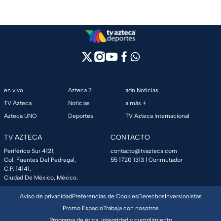
en vivo
Azteca 7
adn Noticias
TV Azteca
Noticias
a más +
Azteca UNO
Deportes
TV Azteca Internacional
TV AZTECA
CONTACTO
Periférico Sur 4121,
contacto@tvazteca.com
Col. Fuentes Del Pedregal,
55 1720 1313
| Conmutador
C.P. 14141,
Ciudad De México, México.
Aviso de privacidad
Preferencias de Cookies
Derechos
Inversionistas
Promo Espacio
Trabaja con nosotros
Programa de ética, integridad y cumplimiento