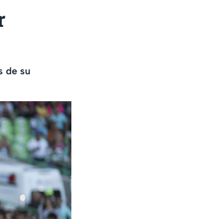
r
s de su