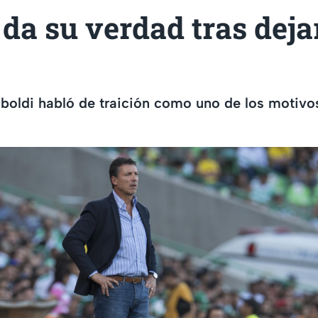
 da su verdad tras deja
boldi habló de traición como uno de los motivo