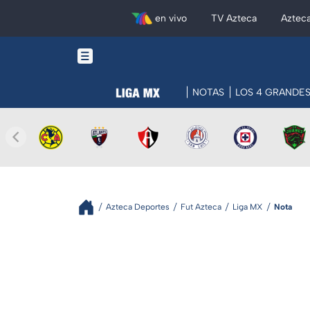
en vivo
TV Azteca
Aztec
NOTAS
LOS 4 GRANDE
Azteca Deportes
Fut Azteca
Liga MX
Nota