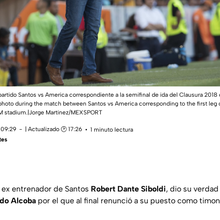
partido Santos vs America correspondiente a la semifinal de ida del Clausura 201
photo during the match between Santos vs America corresponding to the first leg o
M stadium.|Jorge Martinez/MEXSPORT
 09:29
| Actualizado 🕑 17:26
1 minuto lectura
tes
l ex entrenador de Santos
Robert Dante Siboldi
, dio su verdad
do Alcoba
por el que al final renunció a su puesto como timon