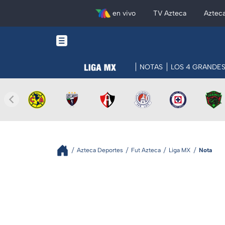
en vivo
TV Azteca
Aztec
NOTAS
LOS 4 GRANDE
Azteca Deportes
Fut Azteca
Liga MX
Nota