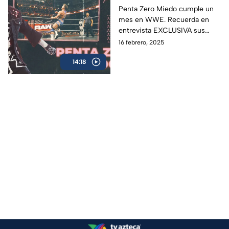
con la figura mexicana
Penta Zero Miedo cumple un
mes en WWE. Recuerda en
en WWE
entrevista EXCLUSIVA sus
inicios, su pasión por la lucha
16 febrero, 2025
libre, objetivos y misión de
14:18
vida.