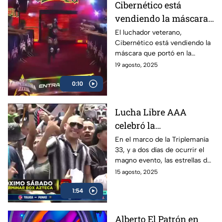
Cibernético está
vendiendo la máscara
que usó en Triplemanía
El luchador veterano,
Cibernético está vendiendo la
33
máscara que portó en la
Triplemanía 33, en donde
19 agosto, 2025
participó en la Copa
0:10
Triplemanía. El precio es de 10
mil pesos.
Lucha Libre AAA
celebró la
peregrinación 2025,
En el marco de la Triplemanía
33, y a dos días de ocurrir el
previo a la Triplemanía
magno evento, las estrellas de
la AAA celebraron la tradicional
15 agosto, 2025
peregrinación con mucha
1:54
pasión y fe.
Alberto El Patrón en