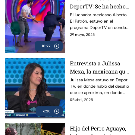
DeporTV: Se ha hecho
todo para poder
El luchador mexicano Alberto
El Patrón, estuvo en el
regresar a WWE
programa DeporTV en donde
habló de su presente como
29 mayo, 2025
megacampeón y de lo que
10:27
puede venir con él en relación
a WWE.
Entrevista a Julissa
Mexa, la mexicana que
expondrá su cabellera
Julissa Mexa estuvo en Depor
TV, en donde habló del desafío
que se aproxima, en donde
expondrá su cabellera ante
05 abril, 2025
otro grupo de luchadoras de
6:20
altísimo nivel.
Hijo del Perro Aguayo,