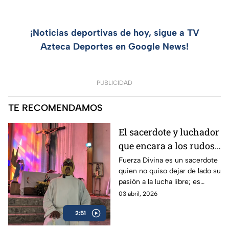
¡Noticias deportivas de hoy, sigue a TV
Azteca Deportes en Google News!
PUBLICIDAD
TE RECOMENDAMOS
El sacerdote y luchador
que encara a los rudos
y al pecado: Fuerza
Fuerza Divina es un sacerdote
quien no quiso dejar de lado su
Divina
pasión a la lucha libre; es
profesional de este deporte y
03 abril, 2026
también formador de nuevo
2:51
talento en la Iglesia de Santa
Lucía.