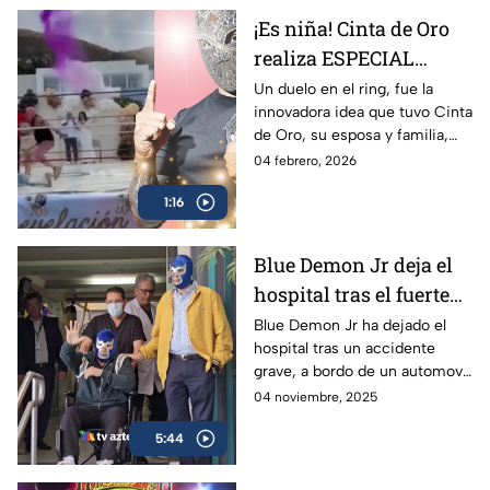
¡Es niña! Cinta de Oro
realiza ESPECIAL
revelación de género
Un duelo en el ring, fue la
innovadora idea que tuvo Cinta
en un ring de lucha
de Oro, su esposa y familia,
libre
para anunciar y celebrar la
04 febrero, 2026
venida de su hija; siempre
1:16
recordarán el momento.
Blue Demon Jr deja el
hospital tras el fuerte
accidente
Blue Demon Jr ha dejado el
hospital tras un accidente
automovilístico
grave, a bordo de un automovil
sufrido el 28 de octubre en la
04 noviembre, 2025
madrugada, que pudo haberle
5:44
costado la vida