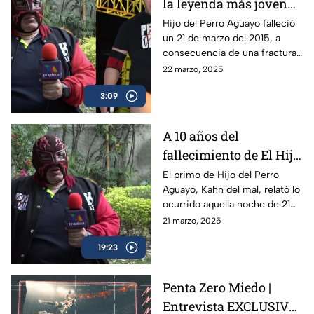
la leyenda más joven
de la lucha libre en
Hijo del Perro Aguayo falleció
un 21 de marzo del 2015, a
morir | A una década de
consecuencia de una fractura
su fallecimiento
cervical mientras luchaba en
22 marzo, 2025
Tijuana; la afición al pancracio
3:09
no lo olvida.
A 10 años del
fallecimiento de El Hijo
del Perro Aguayo |
El primo de Hijo del Perro
Aguayo, Kahn del mal, relató lo
Kahn del Mal, primo
ocurrido aquella noche de 21
del luchador, recuerda
de marzo del 2015 en Tijuana,
21 marzo, 2025
la trágica noche
donde el luchador perdió la
19:23
vida en pleno ring.
Penta Zero Miedo |
Entrevista EXCLUSIVA