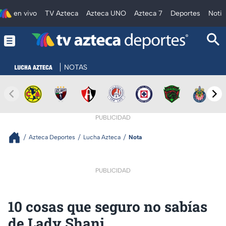
en vivo
TV Azteca
Azteca UNO
Azteca 7
Deportes
Notic
NOTAS
PUBLICIDAD
Azteca Deportes
Lucha Azteca
Nota
PUBLICIDAD
10 cosas que seguro no sabías
de Lady Shani