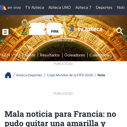
en vivo
TV Azteca
Azteca UNO
Azteca 7
Deportes
Notic
EN VIVO
Notas
Resultados
Goleadores
Calendario
PUBLICIDAD
Azteca Deportes
Copa Mundial de la FIFA 2026
Nota
PUBLICIDAD
Mala noticia para Francia: no
pudo quitar una amarilla y